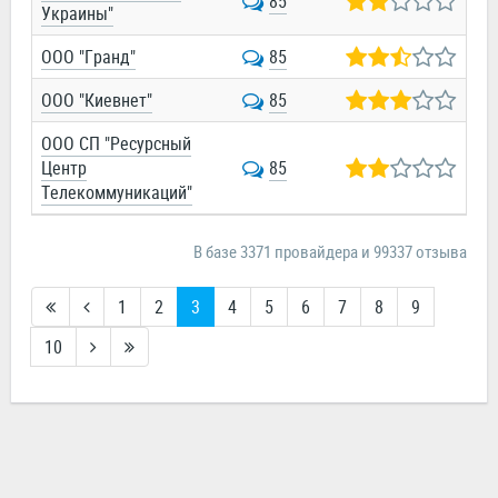
85
Украины"
ООО "Гранд"
85
ООО "Киевнет"
85
ООО СП "Ресурсный
Центр
85
Телекоммуникаций"
В базе 3371 провайдера и 99337 отзыва
1
2
3
4
5
6
7
8
9
10