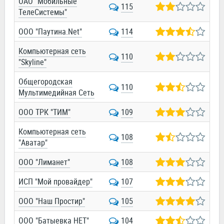
ОАО "Мобильные
115
ТелеСистемы"
ООО "Паутина.Net"
114
Компьютерная сеть
110
"Skyline"
Общегородская
110
Мультимедийная Сеть
ООО ТРК "ТИМ"
109
Компьютерная сеть
108
"Аватар"
ООО "Лиманет"
108
ИСП "Мой провайдер"
107
ООО "Наш Простир"
105
ООО "Батыевка НЕТ"
104