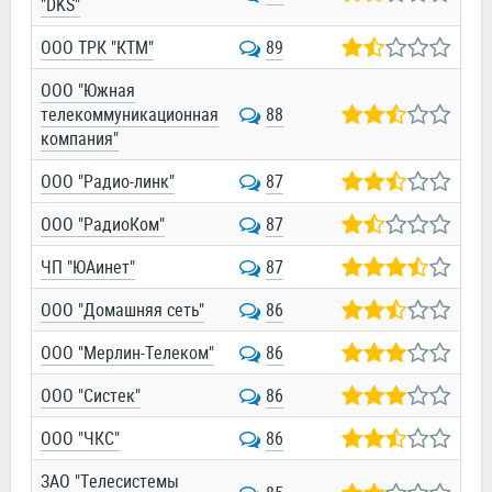
"DKS"
ООО ТРК "КТМ"
89
ООО "Южная
телекоммуникационная
88
компания"
ООО "Радио-линк"
87
ООО "РадиоКом"
87
ЧП "ЮАинет"
87
ООО "Домашняя сеть"
86
ООО "Мерлин-Телеком"
86
ООО "Систек"
86
ООО "ЧКС"
86
ЗАО "Телесистемы