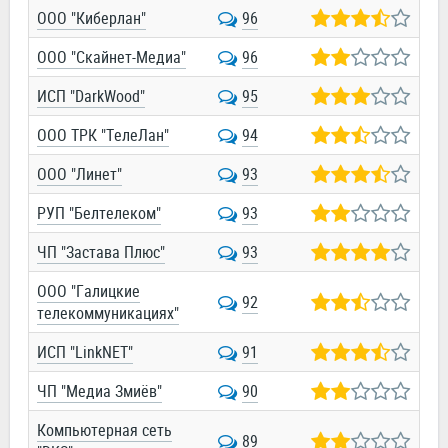
ООО "Киберлан"
96
ООО "Скайнет-Медиа"
96
ИСП "DarkWood"
95
ООО ТРК "ТелеЛан"
94
ООО "Линет"
93
РУП "Белтелеком"
93
ЧП "Застава Плюс"
93
ООО "Галицкие
92
телекоммуникациях"
ИСП "LinkNET"
91
ЧП "Медиа Змиёв"
90
Компьютерная сеть
89