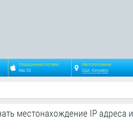
Операционная система:
Местоположение:
Mac OS
США, Колумбус
нать местонахождение IP адреса и