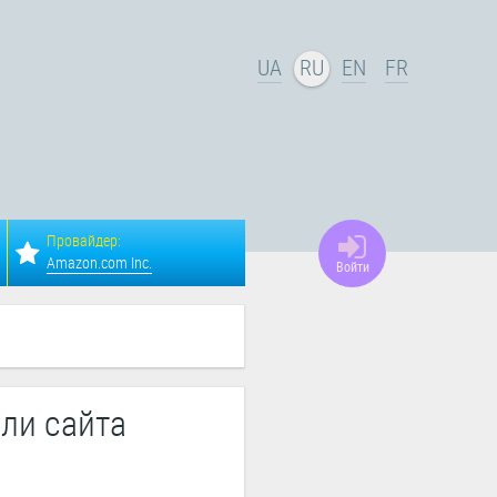
UA
RU
EN
FR
Провайдер:
Amazon.com Inc.
Войти
ли сайта