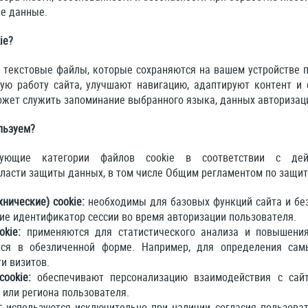
е данные.
ie?
 текстовые файлы, которые сохраняются на вашем устройстве п
ую работу сайта, улучшают навигацию, адаптируют контент и 
ожет служить запоминание выбранного языка, данных авторизац
льзуем?
ующие категории файлов cookie в соответствии с де
ласти защиты данных, в том числе Общим регламентом по защит
нические) cookie:
необходимы для базовых функций сайта и без
ие идентификатор сессии во время авторизации пользователя.
okie:
применяются для статистического анализа и повышения
ся в обезличенной форме. Например, для определения сам
и визитов.
ookie:
обеспечивают персонализацию взаимодействия с сайт
 или региона пользователя.
:
используются исключительно при наличии согласия пользоват