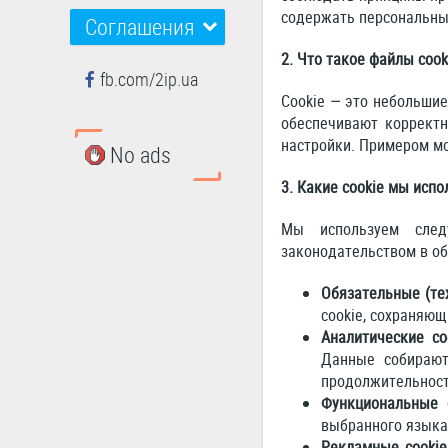
содержать персональны
Соглашения
2. Что такое файлы cook
fb.com/2ip.ua
Cookie — это небольшие
обеспечивают корректн
настройки. Примером м
No ads
3. Какие cookie мы испо
Мы используем след
законодательством в об
Обязательные (тех
cookie, сохраняющ
Аналитические co
Данные собирают
продолжительност
Функциональные c
выбранного языка
Рекламные cookie