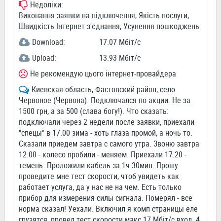
Недоліки:
Виконання заявки на підключення, Якість послуги,
Швидкість Інтернет з'єднання, Усунення пошкоджень
Download:
17.07 Мбіт/c
Upload:
13.93 Мбіт/c
Не рекомендую цього інтернет-провайдера
Киевская область, Фастовский район, село
Червоное (Червона). Подключался по акции. Не за
1500 грн, а за 500 (слава богу!). Что сказать:
подключали через 2 недели после заявки, приехали
"спецы" в 17.00 зима - хоть глаза промой, а ночь то.
Сказали приедем завтра с самого утра. Звоню завтра
12.00 - колесо пробили - меняем. Приехали 17.20 -
темень. Проложили кабель за 1ч 30мин. Прошу
проведите мне тест скорости, чтоб увидеть как
работает услуга, да у нас не на чем. Есть только
прибор для измерения силы сигнала. Померял - все
норма сказал! Уехали. Включил я комп страницы еле
грузятся, провел тест скорости макс 17 Мбіт/с вход, 4