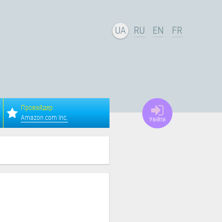
UA
RU
EN
FR
Провайдер:
Amazon.com Inc.
Увійти