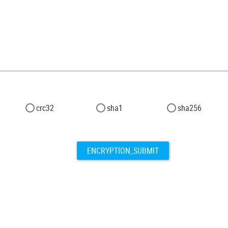
crc32
sha1
sha256
ENCRYPTION_SUBMIT