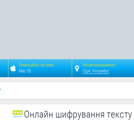
Операційна система:
Місцезнаходження:
Mac OS
США, Колумбус
?
Онлайн шифрування тексту