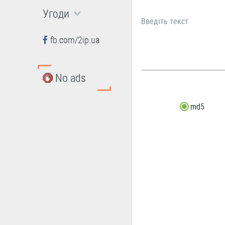
Угоди
Введіть текст
fb.com/2ip.ua
No ads
md5