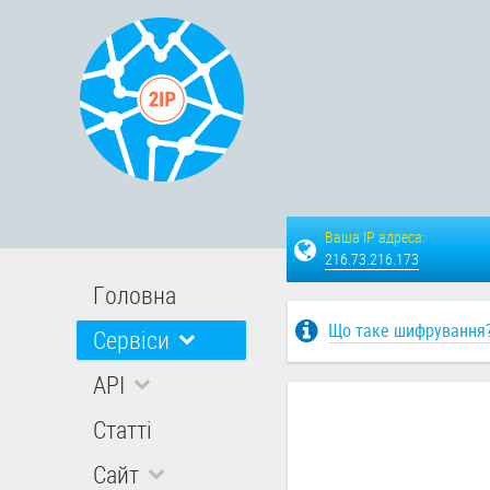
Ваша IP адреса:
216.73.216.173
Головна
Що таке шифрування
Сервіси
API
Статті
Сайт