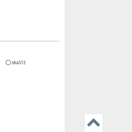
sha512