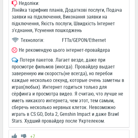
Недоліки:
Лінійка тарифних планів, Додаткові послуги, Подача
заявки на підключення, Виконання заявки на
підключення, Якість послуги, Швидкість Інтернет
з'єднання, Усунення пошкоджень
Технологія:
FTTx/GEPON/Ethernet
Не рекомендую цього інтернет-провайдера
Потеря пакетов. Лагает везде, даже при
просмотре фильмов (иногда). Провайдер выдает
заверенную им скорость(не всегда), но перебои
каждые несколько секунд, которые очень заметны в
играх(любых). Интернет годиться только для
сёрфинга и просмотра видео. Я считаю, что лучше не
иметь никакого интернета, чем этот, тем самым,
сберечь несколько нервных клеток. Невозможно
играть в CS:GO, Dota 2, Genshin Impact и даже Brawl
Stars. Худший провайдер после Укртелеком.
+7