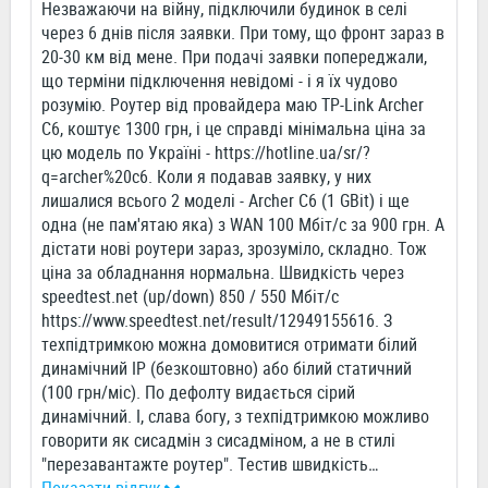
Незважаючи на війну, підключили будинок в селі
через 6 днів після заявки. При тому, що фронт зараз в
20-30 км від мене. При подачі заявки попереджали,
що терміни підключення невідомі - і я їх чудово
розумію. Роутер від провайдера маю TP-Link Archer
C6, коштує 1300 грн, і це справді мінімальна ціна за
цю модель по Україні - https://hotline.ua/sr/?
q=archer%20c6. Коли я подавав заявку, у них
лишалися всього 2 моделі - Archer C6 (1 GBit) і ще
одна (не пам'ятаю яка) з WAN 100 Мбіт/с за 900 грн. А
дістати нові роутери зараз, зрозуміло, складно. Тож
ціна за обладнання нормальна. Швидкість через
speedtest.net (up/down) 850 / 550 Мбіт/с
https://www.speedtest.net/result/12949155616. З
техпідтримкою можна домовитися отримати білий
динамічний IP (безкоштовно) або білий статичний
(100 грн/міс). По дефолту видається сірий
динамічний. І, слава богу, з техпідтримкою можливо
говорити як сисадмін з сисадміном, а не в стилі
"перезавантажте роутер". Тестив швидкість
…