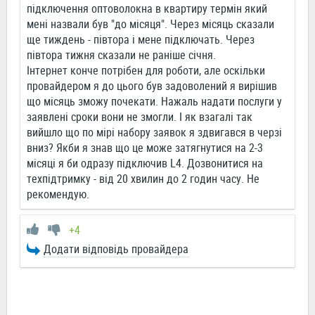
підключення оптоволокна в квартиру термін який
мені назвали був "до місяця". Через місяць сказали
ще тиждень - півтора і мене підключать. Через
півтора тижня сказали не раніше січня.
Інтернет конче потрібен для роботи, але оскільки
провайдером я до цього був задоволений я вирішив
що місяць зможу почекати. Нажаль надати послуги у
заявлені сроки вони не змогли. І як взагалі так
вийшло що по мірі набору заявок я здвигався в черзі
вниз? Якби я знав що це може затягнутися на 2-3
місяці я би одразу підключив L4. Дозвонитися на
техпідтримку - від 20 хвилин до 2 годин часу. Не
рекомендую.
+4
Додати відповідь провайдера