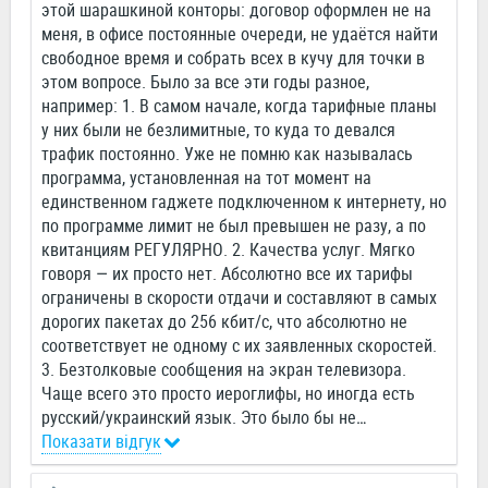
этой шарашкиной конторы: договор оформлен не на
меня, в офисе постоянные очереди, не удаётся найти
свободное время и собрать всех в кучу для точки в
этом вопросе. Было за все эти годы разное,
например: 1. В самом начале, когда тарифные планы
у них были не безлимитные, то куда то девался
трафик постоянно. Уже не помню как называлась
программа, установленная на тот момент на
единственном гаджете подключенном к интернету, но
по программе лимит не был превышен не разу, а по
квитанциям РЕГУЛЯРНО. 2. Качества услуг. Мягко
говоря — их просто нет. Абсолютно все их тарифы
ограничены в скорости отдачи и составляют в самых
дорогих пакетах до 256 кбит/с, что абсолютно не
соответствует не одному с их заявленных скоростей.
3. Безтолковые сообщения на экран телевизора.
Чаще всего это просто иероглифы, но иногда есть
русский/украинский язык. Это было бы не
…
Показати відгук