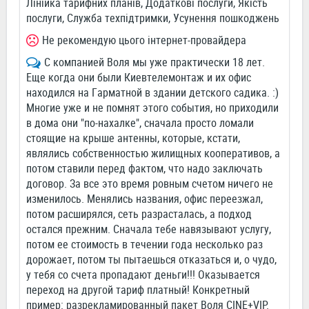
Лінійка тарифних планів, Додаткові послуги, Якість
послуги, Служба техпідтримки, Усунення пошкоджень
Не рекомендую цього інтернет-провайдера
С компанией Воля мы уже практически 18 лет.
Еще когда они были Киевтелемонтаж и их офис
находился на Гарматной в здании детского садика. :)
Многие уже и не помнят этого события, но приходили
в дома они "по-нахалке", сначала просто ломали
стоящие на крыше антенны, которые, кстати,
являлись собственностью жилищных кооперативов, а
потом ставили перед фактом, что надо заключать
договор. За все это время ровным счетом ничего не
изменилось. Менялись названия, офис переезжал,
потом расширялся, сеть разрасталась, а подход
остался прежним. Сначала тебе навязывают услугу,
потом ее стоимость в течении года несколько раз
дорожает, потом ты пытаешься отказаться и, о чудо,
у тебя со счета пропадают деньги!!! Оказывается
переход на другой тариф платный! Конкретный
пример: разрекламированный пакет Воля CINE+VIP.