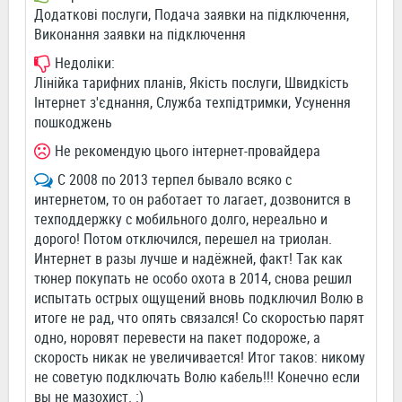
Додаткові послуги, Подача заявки на підключення,
Виконання заявки на підключення
Недоліки:
Лінійка тарифних планів, Якість послуги, Швидкість
Інтернет з'єднання, Служба техпідтримки, Усунення
пошкоджень
Не рекомендую цього інтернет-провайдера
С 2008 по 2013 терпел бывало всяко с
интернетом, то он работает то лагает, дозвонится в
техподдержку с мобильного долго, нереально и
дорого! Потом отключился, перешел на триолан.
Интернет в разы лучше и надёжней, факт! Так как
тюнер покупать не особо охота в 2014, снова решил
испытать острых ощущений вновь подключил Волю в
итоге не рад, что опять связался! Со скоростью парят
одно, норовят перевести на пакет подороже, а
скорость никак не увеличивается! Итог таков: никому
не советую подключать Волю кабель!!! Конечно если
вы не мазохист. :)