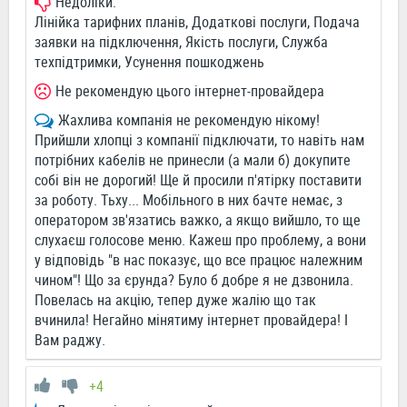
Недоліки:
Лінійка тарифних планів, Додаткові послуги, Подача
заявки на підключення, Якість послуги, Служба
техпідтримки, Усунення пошкоджень
Не рекомендую цього інтернет-провайдера
Жахлива компанія не рекомендую нікому!
Прийшли хлопці з компанії підключати, то навіть нам
потрібних кабелів не принесли (а мали б) докупите
собі він не дорогий! Ще й просили п'ятірку поставити
за роботу. Тьху... Мобільного в них бачте немає, з
оператором зв'язатись важко, а якщо вийшло, то ще
слухаєш голосове меню. Кажеш про проблему, а вони
у відповідь "в нас показує, що все працює належним
чином"! Що за єрунда? Було б добре я не дзвонила.
Повелась на акцію, тепер дуже жалію що так
вчинила! Негайно мінятиму інтернет провайдера! І
Вам раджу.
+4