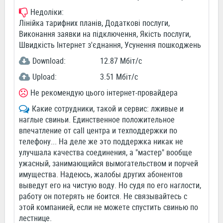
Недоліки:
Лінійка тарифних планів, Додаткові послуги,
Виконання заявки на підключення, Якість послуги,
Швидкість Інтернет з'єднання, Усунення пошкоджень
Download:
12.87 Мбіт/c
Upload:
3.51 Мбіт/c
Не рекомендую цього інтернет-провайдера
Какие сотрудники, такой и сервис: лживые и
наглые свиньи. Единственное положительное
впечатление от call центра и техподдержки по
телефону... На деле же это поддержка никак не
улучшала качества соединения, а "мастер" вообще
ужасный, занимающийся вымогательством и порчей
имущества. Надеюсь, жалобы других абонентов
выведут его на чистую воду. Но судя по его наглости,
работу он потерять не боится. Не связывайтесь с
этой компанией, если не можете спустить свинью по
лестнице.