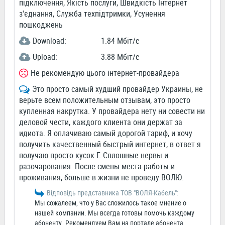
підключення, Якість послуги, Швидкість Інтернет
з'єднання, Служба техпідтримки, Усунення
пошкоджень
Download:
1.84 Мбіт/c
Upload:
3.88 Мбіт/c
Не рекомендую цього інтернет-провайдера
Это просто самый худший провайдер Украины, не
верьте всем положительным отзывам, это просто
купленная накрутка. У провайдера нету ни совести ни
деловой чести, каждого клиента они держат за
идиота. Я оплачиваю самый дорогой тариф, и хочу
получить качественный быстрый интернет, в ответ я
получаю просто кусок Г. Сплошные нервы и
разочарования. После смены места работы и
проживания, больше в жизни не проведу ВОЛЮ.
Відповідь представника ТОВ "ВОЛЯ-Кабель":
Мы сожалеем, что у Вас сложилось такое мнение о
нашей компании. Мы всегда готовы помочь каждому
абоненту. Рекомендуем Вам на портале абонента