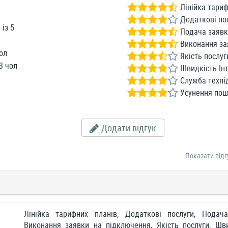
Лінійка тариф
Додаткові по
4
із
5
Подача заявк
Виконання за
ол
Якість послуг
3 чол
Швидкість Інт
Служба техпі
Усунення по
Додати відгук
Показати відг
Лінійка тарифних планів, Додаткові послуги, Подач
Виконання заявки на підключення, Якість послуги, Шви