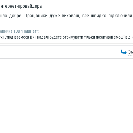
інтернет-провайдера
ло добре. Працівники дуже виховані, все швидко підключили 
тавника ТОВ "НашНет":
! Сподіваємося Ви і надалі будете отримувати тільки позитивні емоції від на
Зм