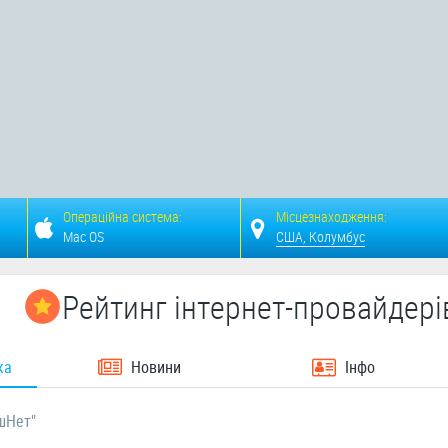
Операційна система:
Місцезнаходження:
Mac OS
США, Колумбус
Рейтинг інтернет-провайдері
ка
Новини
Інфо
шНет"