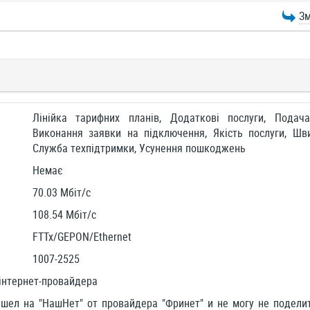
Зм
Лінійка тарифних планів, Додаткові послуги, Подач
Виконання заявки на підключення, Якість послуги, Шви
Служба техпідтримки, Усунення пошкоджень
Немає
70.03 Мбіт/c
108.54 Мбіт/c
FTTx/GEPON/Ethernet
1007-2525
інтернет-провайдера
шел на "НашНет" от провайдера "Фринет" и не могу не подели