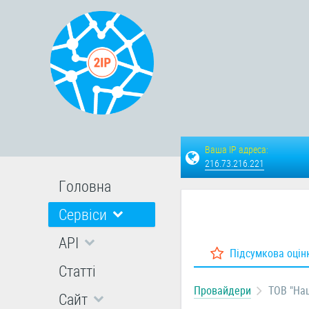
Ваша IP адреса:
216.73.216.221
Головна
Сервіси
API
Підсумкова оцін
Статті
Провайдери
ТОВ "На
Сайт