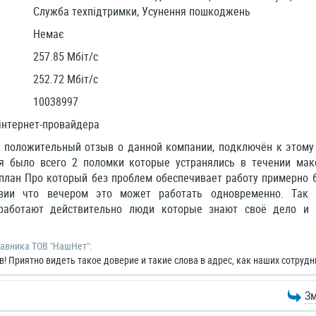
Служба техпідтримки, Усунення пошкоджень
Немає
257.85 Мбіт/c
252.72 Мбіт/c
10038997
інтернет-провайдера
 положительный отзыв о данной компании, подключён к этому 
мя было всего 2 поломки которые устранялись в течении ма
план Про который без проблем обеспечивает работу примерно 6
овии что вечером это может работать одновременно. Та
 работают действительно люди которые знают своё дело и
тавника ТОВ "НашНет":
! Приятно видеть такое доверие и такие слова в адрес, как наших сотрудн
Зм