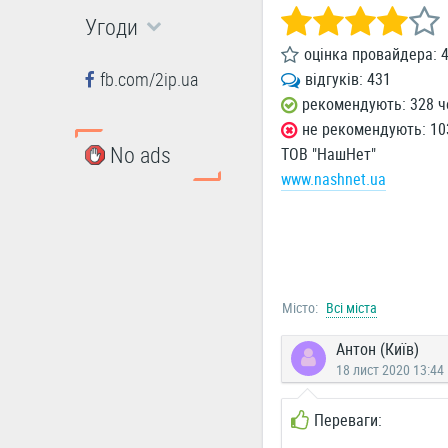
Угоди
оцінка провайдера:
fb.com/2ip.ua
відгуків:
431
рекомендують: 328 ч
не рекомендують: 10
No ads
ТОВ "НашНет"
www.nashnet.ua
Місто:
Всі міста
Антон (Київ)
18 лист 2020 13:44
Переваги: