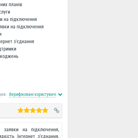
них планів
слуги
и на підключення
явки на підключення
и
ернет з'єднання
дтримки
шкоджень
уки:
Верифіковані користувачі
а заявки на підключення,
дкість Інтернет з'єднання,