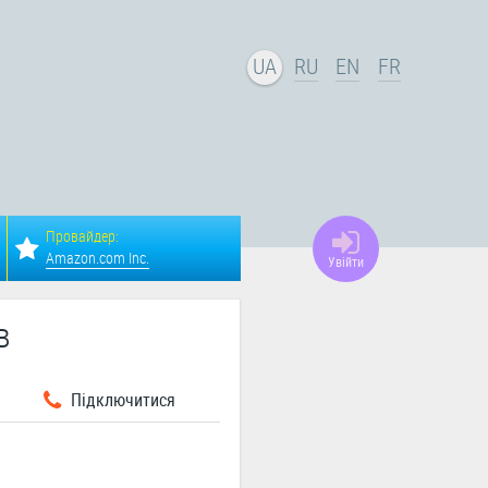
UA
RU
EN
FR
Провайдер:
Amazon.com Inc.
Увійти
в
Підключитися