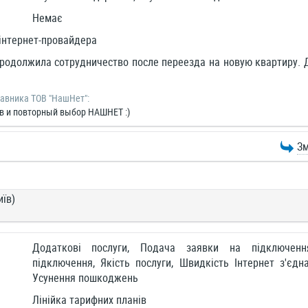
Немає
інтернет-провайдера
родолжила сотрудничество после переезда на новую квартиру. 
тавника ТОВ "НашНет":
в и повторный выбор НАШНЕТ :)
Зм
иїв)
Додаткові послуги, Подача заявки на підключен
підключення, Якість послуги, Швидкість Інтернет з'єдн
Усунення пошкоджень
Лінійка тарифних планів