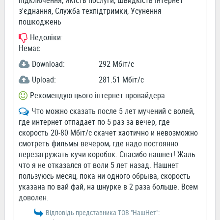
підключення, Якість послуги, Швидкість Інтернет
з'єднання, Служба техпідтримки, Усунення
пошкоджень
Недоліки:
Немає
Download:
292 Мбіт/c
Upload:
281.51 Мбіт/c
Рекомендую цього інтернет-провайдера
Что можно сказать после 5 лет мучений с волей,
где интернет отпадает по 5 раз за вечер, где
скорость 20-80 Мбіт/с скачет хаотично и невозможно
смотреть фильмы вечером, где надо постоянно
перезагружать кучи коробок. Спасибо нашнет! Жаль
что я не отказался от воли 5 лет назад. Нашнет
пользуюсь месяц, пока ни одного обрыва, скорость
указана по вай фай, на шнурке в 2 раза больше. Всем
доволен.
Відповідь представника ТОВ "НашНет":