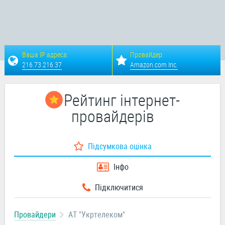
Ваша IP адреса:
Провайдер:
216.73.216.37
Amazon.com Inc.
Рейтинг інтернет-
провайдерів
Підсумкова оцінка
Інфо
Підключитися
Провайдери
АТ "Укртелеком"