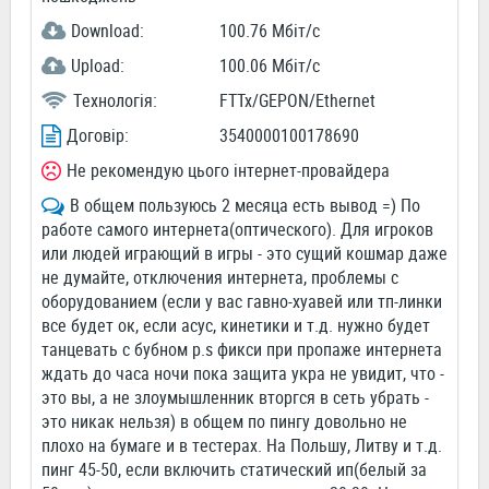
Download:
100.76 Мбіт/c
Upload:
100.06 Мбіт/c
Технологія:
FTTx/GEPON/Ethernet
Договір:
3540000100178690
Не рекомендую цього інтернет-провайдера
В общем пользуюсь 2 месяца есть вывод =) По
работе самого интернета(оптического). Для игроков
или людей играющий в игры - это сущий кошмар даже
не думайте, отключения интернета, проблемы с
оборудованием (если у вас гавно-хуавей или тп-линки
все будет ок, если асус, кинетики и т.д. нужно будет
танцевать с бубном p.s фикси при пропаже интернета
ждать до часа ночи пока защита укра не увидит, что -
это вы, а не злоумышленник вторгся в сеть убрать -
это никак нельзя) в общем по пингу довольно не
плохо на бумаге и в тестерах. На Польшу, Литву и т.д.
пинг 45-50, если включить статический ип(белый за