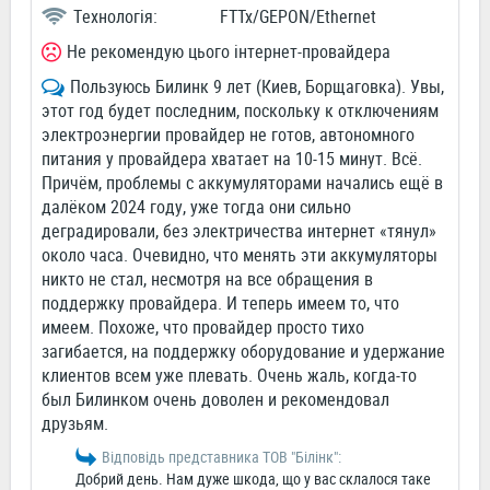
Технологія:
FTTx/GEPON/Ethernet
Не рекомендую цього інтернет-провайдера
Пользуюсь Билинк 9 лет (Киев, Борщаговка). Увы,
этот год будет последним, поскольку к отключениям
электроэнергии провайдер не готов, автономного
питания у провайдера хватает на 10-15 минут. Всё.
Причём, проблемы с аккумуляторами начались ещё в
далёком 2024 году, уже тогда они сильно
деградировали, без электричества интернет «тянул»
около часа. Очевидно, что менять эти аккумуляторы
никто не стал, несмотря на все обращения в
поддержку провайдера. И теперь имеем то, что
имеем. Похоже, что провайдер просто тихо
загибается, на поддержку оборудование и удержание
клиентов всем уже плевать. Очень жаль, когда-то
был Билинком очень доволен и рекомендовал
друзьям.
Відповідь представника ТОВ "Білінк":
Добрий день. Нам дуже шкода, що у вас склалося таке