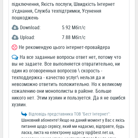
підключення, Якість послуги, Швидкість Інтернет
з'єднання, Служба техпідтримки, Усунення
пошкоджень
Download:
5.92 Мбіт/c
Upload:
7.88 Мбіт/c
Не рекомендую цього інтернет-провайдера
На все заданные вопросы ответ нет, потому что
вы не задаете. Все выполняется отвратительно, ни
один из оговоренных вопросов \ скорость -
техподдержка - качество услуг\ нельзя да и
невозможно ответить положительно. Но к великому
сожалению они монополисты в районе. Больше
никого нет. Этим хузяин и пользуется. Да я не ошибся
хузяин.
Відповідь представника ТОВ "Бест Інтернет":
Шановний абоненте! Якщо на даний момент у Вас є якісь
питання щодо сервісу, який ми надаємо, відправте, будь
ласка, листа на електронну адресу
isp@best.net.ua
,