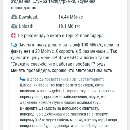
з'єднання, Служба техпідтримки, Усунення
пошкоджень
Download:
14.44 Мбіт/c
Upload:
18.1 Мбіт/c
Не рекомендую цього інтернет-провайдера
Зачем я плачу деньги за тариф 100 Мбіт/с, если по
факту нет и 20 Мбіт/с. Скорость в 5 раз меньше... Так
сделайте цену меньше! Или у БЕСТа логика такая:
"Скажите спасибо, что работает вообще!"? Буду
менять провайдера, хорошо что альтернатива есть.
Відповідь представника ТОВ "Бест Інтернет":
Шановний абоненте! Існує багато факторів, котрі
впливають на швидкість Інтернет- з'єднання: кількість
користувачів, програмне забезпечення, віруси, wi-fi
з'єднання, комплектуючі Вашого компьютеру…
Виміряйте швидкість за допомогою спідтесту,
попередньо відключивши всі загрузки та антивірус,
напряму(тобто через кабель мережі, а не роутер), і якщо
швидкість не буде відповідати заявленій, відправте