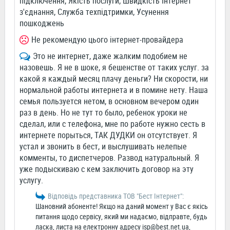
підключення, Якість послуги, Швидкість Інтернет
з'єднання, Служба техпідтримки, Усунення
пошкоджень
Не рекомендую цього інтернет-провайдера
Это не интернет, даже жалким подобием не
назовешь. Я не в шоке, я бешенстве от таких услуг. за
какой я каждый месяц плачу деньги? Ни скорости, ни
нормальной работы интернета и в помине нету. Наша
семья пользуется нетом, в основном вечером один
раз в день. Но не тут то было, ребенок уроки не
сделал, или с телефона, мне по работе нужно сесть в
интернете порыться, ТАК ДУДКИ он отсутствует. Я
устал и звонить в бест, и выслушивать нелепые
комменты, то диспетчеров. Развод натуральный. Я
уже подыскиваю с кем заключить договор на эту
услугу.
Відповідь представника ТОВ "Бест Інтернет":
Шановний абоненте! Якщо на даний момент у Вас є якісь
питання щодо сервісу, який ми надаємо, відправте, будь
ласка, листа на електронну адресу
isp@best.net.ua
,