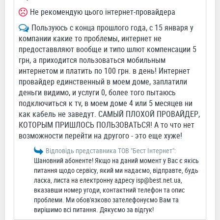
Не рекомендую цього інтернет-провайдера
Пользуюсь с конца прошлого года, с 15 января у
компании какие то проблемы, интернет не
предоставвляют вообще и типо шлют компенсации 5
грн, а приходится пользоваться мобильным
интернетом и платить по 100 грн. в день! Интернет
провайдер единственный в моем доме, заплатили
деньги видимо, и услуги 0, более того пытаюсь
подключиться к тv, в моем доме 4 или 5 месяцев ни
как кабель не заведут. САМЫЙ ПЛОХОЙ ПРОВАЙДЕР,
КОТОРЫМ ПРИШЛОСЬ ПОЛЬЗОВАТЬСЯ! А то что нет
возможности перейти на другого - это еще хуже!
Відповідь представника ТОВ "Бест Інтернет":
Шановний абоненте! Якщо на даний момент у Вас є якісь
питання щодо сервісу, який ми надаємо, відправте, будь
ласка, листа на електронну адресу
isp@best.net.ua
,
вказавши номер угоди, контактний телефон та опис
проблеми. Ми обов'язково зателефонуємо Вам та
вирішимо всі питання. Дякуємо за відгук!