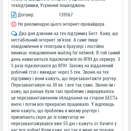
техпідтримки, Усунення пошкоджень
Договір:
139567
Не рекомендую цього інтернет-провайдера
Два дня дзвонив на тех підтримку Бест. Кажу, що
нестабільний інтернет зв’язок. А саме пишу
повідомлення в телеграм в браузері і постійно
виникає повідомлення waiting for network. В той самий
день намагаються підключитися по ВПН до серверу. З
5 разу підключаюся до ВПН. Захожу на віддалений
робочий стіл і викидає через 5 сек. Звоню на тех
підтримку і вони кажуть, що перезавантажте роутер.
Перезавантажую на 30 хв. і все так само. Звоню їм і
кажу, що раніше були такі проблеми і вирішувалось
це перезавантаженням обладнання на стороні БЕСТа
вночі і потім все прекрасно працювало. У відповідь
мені кажуть, що проблема в моєму роутері і
присилають скрін де їх комутатор не
перезавантажувався вже 53 дні і кажуть от бачите у
нас все добре! Коли кажу, що так в мене не працює,