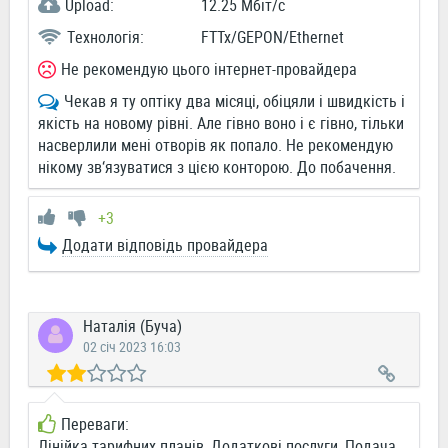
Upload:
12.25 Мбіт/c
Технологія:
FTTx/GEPON/Ethernet
Не рекомендую цього інтернет-провайдера
Чекав я ту оптіку два місяці, обіцяли і швидкість і
якість на новому рівні. Але гівно воно і є гівно, тільки
насверлили мені отворів як попало. Не рекомендую
нікому зв‘язуватися з цією конторою. До побачення.
+3
Додати відповідь провайдера
Наталія (Буча)
02 січ 2023 16:03
Переваги:
Лінійка тарифних планів, Додаткові послуги, Подача