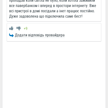
пропадав коли світла не було, коли хотіла заживили
все павербанком і вперед в простори інтернету. Вже
всі пристрої в домі посідали а інет працює постійно.
Дуже задоволена що підключила саме бест!
+9
Додати відповідь провайдера