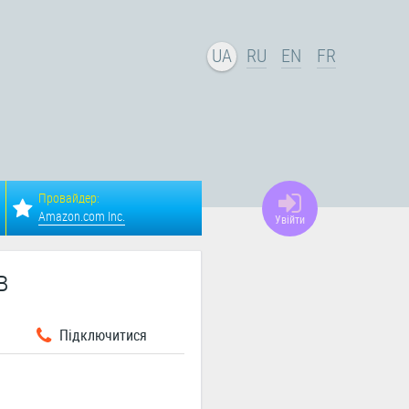
UA
RU
EN
FR
Провайдер:
Amazon.com Inc.
Увійти
в
Підключитися