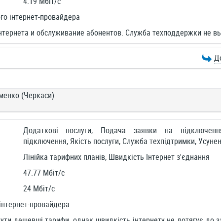
4.19 Мбіт/c
го інтернет-провайдера
нтернета и обслуживание абонентов. Служба техподдержки не в
Д
менко (Черкаси)
Додаткові послуги, Подача заявки на підключен
підключення, Якість послуги, Служба техпідтримки, Усун
Лінійка тарифних планів, Швидкість Інтернет з'єднання
47.77 Мбіт/c
24 Мбіт/c
інтернет-провайдера
ути дешевші тарифи, однак швидкість інтернету не дотягує до за