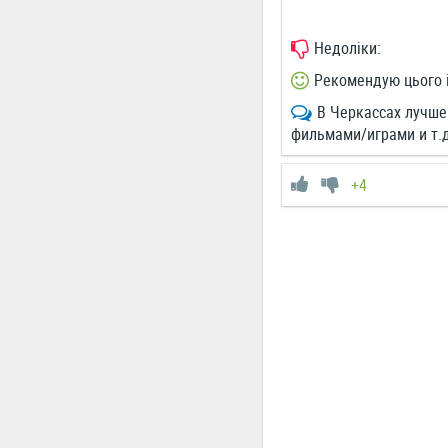
Недоліки:
Рекомендую цього 
В Черкассах лучшег
фильмами/играми и т.д
+4