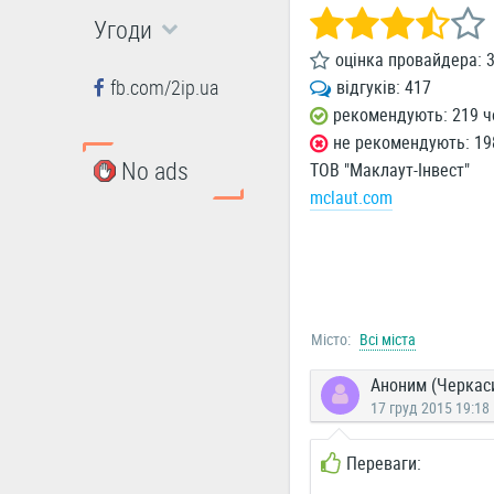
Угоди
оцінка провайдера:
3
fb.com/2ip.ua
відгуків:
417
рекомендують: 219 ч
не рекомендують: 19
No ads
ТОВ "Маклаут-Інвест"
mclaut.com
Місто:
Всі міста
Аноним (Черкас
17 груд 2015 19:18
Переваги: