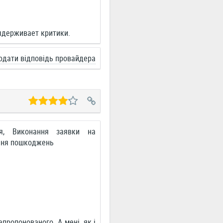
ыдерживает критики.
одати відповідь провайдера
ня, Виконання заявки на
ення пошкоджень
пропонованого. А мені, як і