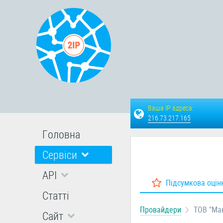
Ваша IP адреса:
216.73.217.165
Головна
Сервіси
API
Підсумкова оцін
Статті
Провайдери
ТОВ "Мак
Сайт