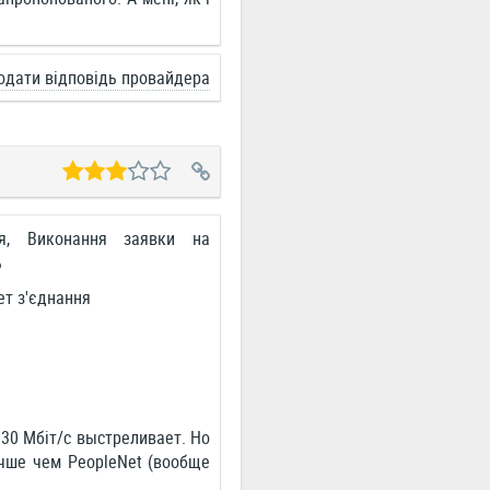
одати відповідь провайдера
ня, Виконання заявки на
ь
ет з'єднання
 30 Мбіт/с выстреливает. Но
учше чем PeopleNet (вообще