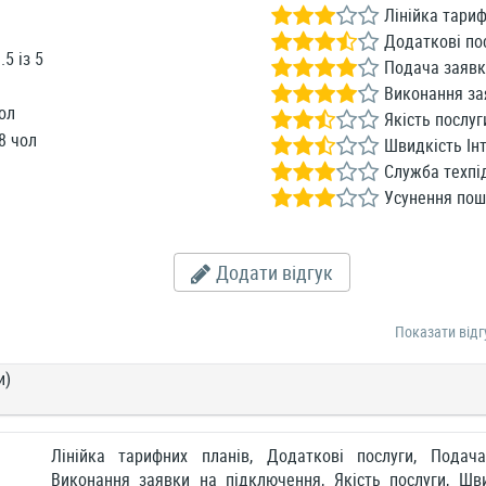
Лінійка тариф
Додаткові по
.5
із
5
Подача заявк
Виконання за
ол
Якість послуг
8 чол
Швидкість Інт
Служба техпі
Усунення по
Додати відгук
Показати відг
и)
Лінійка тарифних планів, Додаткові послуги, Подач
Виконання заявки на підключення, Якість послуги, Шви