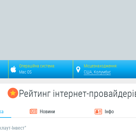
Операційна система:
Місцезнаходження:
Mac OS
США, Колумбус
Рейтинг інтернет-провайдері
ка
Новини
Інфо
лаут-Інвест"