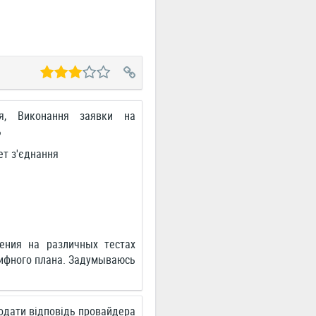
ня, Виконання заявки на
ь
ет з'єднання
ения на различных тестах
арифного плана. Задумываюсь
одати відповідь провайдера