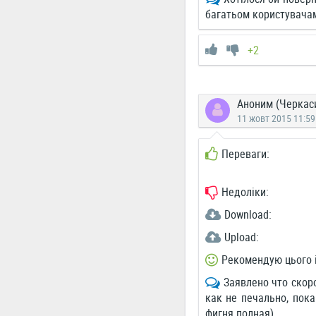
багатьом користувачам,
+2
Аноним (Черкас
11 жовт 2015 11:59
Переваги:
Недоліки:
Download:
Upload:
Рекомендую цього 
Заявлено что скоро
как не печально, пок
фигня полная).