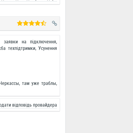
а заявки на підключення,
жба техпідтримки, Усунення
Черкассы, там уже траблы,
одати відповідь провайдера