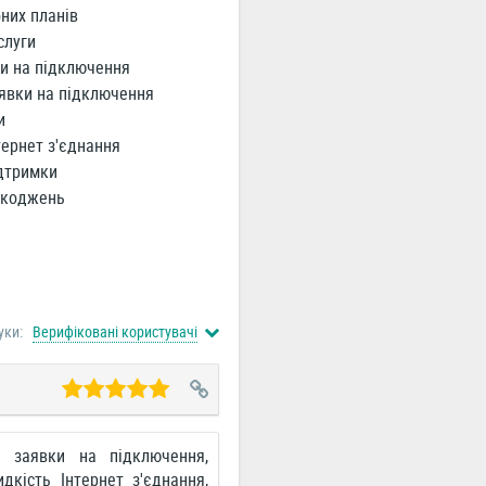
них планів
слуги
и на підключення
явки на підключення
и
ернет з'єднання
дтримки
шкоджень
уки:
Верифіковані користувачі
а заявки на підключення,
дкість Інтернет з'єднання,