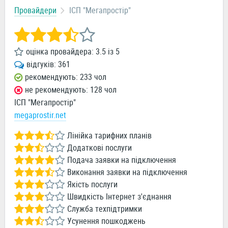
Провайдери
ІСП "Мегапростiр"
оцінка провайдера:
3.5
із
5
відгуків:
361
рекомендують: 233 чол
не рекомендують: 128 чол
ІСП "Мегапростiр"
megaprostir.net
Лінійка тарифних планів
Додаткові послуги
Подача заявки на підключення
Виконання заявки на підключення
Якість послуги
Швидкість Інтернет з'єднання
Служба техпідтримки
Усунення пошкоджень