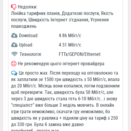
Недоліки:
Лінійка тарифних планів, Додаткові послуги, Якість
послуги, Швидкість Інтернет з'єднання, Усунення
пошкоджень
Download:
4.86 Мбіт/c
Upload:
4.51 Мбіт/c
Технологія:
FTTx/GEPON/Ethernet
Не рекомендую цього інтернет-провайдера
Це просто жах. Після переходу на оптоволокно та
як заплатили зе 1500 грн швидкість з 50 Мбіт/с, впала
до 20 Мбіт/с. Місяць вони копалися, потім подзвонили
щоб перевірити. Так, швидкість була 50 Мбіт/с, але
через 3 дні швидкість стала геть 6-10 Мбіт/с...і знову
"спеціаліст" вже більше 3 неділь мовчить. В онлайн
ігри грати неможливо, скачати гру неможливо, бо
швидкість як у равлика + підняли ціну на тариф з 250
до 330 грн. Була б заміна вже давно
перейшлиб...просто жах.