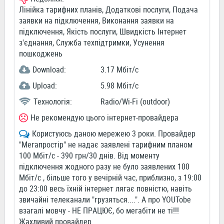
Лінійка тарифних планів, Додаткові послуги, Подача
заявки на підключення, Виконання заявки на
підключення, Якість послуги, Швидкість Інтернет
з'єднання, Служба техпідтримки, Усунення
пошкоджень
Download:
3.17 Мбіт/c
Upload:
5.98 Мбіт/c
Технологія:
Radio/Wi-Fi (outdoor)
Не рекомендую цього інтернет-провайдера
Користуюсь даною мережею 3 роки. Провайдер
"Мегапростір" не надає заявлені тарифним планом
100 Мбіт/с - 390 грн/30 днів. Від моменту
підключення жодного разу не було заявлених 100
Мбіт/с , більше того у вечірній час, приблизно, з 19:00
до 23:00 весь їхній інтернет лягає повністю, навіть
звичайні телеканали "грузяться....". А про YOUTobe
взагалі мовчу - НЕ ПРАЦЮЄ, бо мегабіти не ті!!!
Жахливий провайдер.