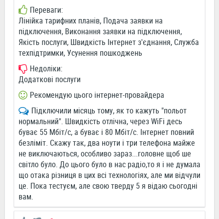
Переваги:
Лінійка тарифних планів, Подача заявки на
підключення, Виконання заявки на підключення,
Якість послуги, Швидкість Інтернет з'єднання, Служба
техпідтримки, Усунення пошкоджень
Недоліки:
Додаткові послуги
Рекомендую цього інтернет-провайдера
Підключили місяць тому, як то кажуть "польот
нормальний". Швидкість отлічна, через WiFi десь
буває 55 Мбіт/с, а буває і 80 Мбіт/с. Інтернет повний
безліміт. Скажу так, два ноути і три телефона майже
не виключаються, особливо зараз...головне щоб ше
світло було. До цього було в нас радіо,то я і не думала
що отака різниця в цих всі технологіях, але ми відчули
це. Пока тестуєм, але свою тверду 5 я відаю сьогодні
вам.