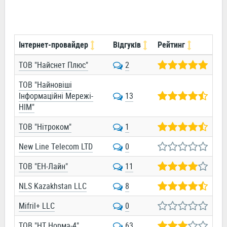
Інтернет-провайдер
Відгуків
Рейтинг
ТОВ "Найснет Плюс"
2
ТОВ "Найновіші
Інформаційні Мережі-
13
HІM"
ТОВ "Нітроком"
1
New Line Telecom LTD
0
ТОВ "ЕН-Лайн"
11
NLS Kazakhstan LLC
8
Mifril+ LLC
0
ТОВ "НТ Норма-4"
63