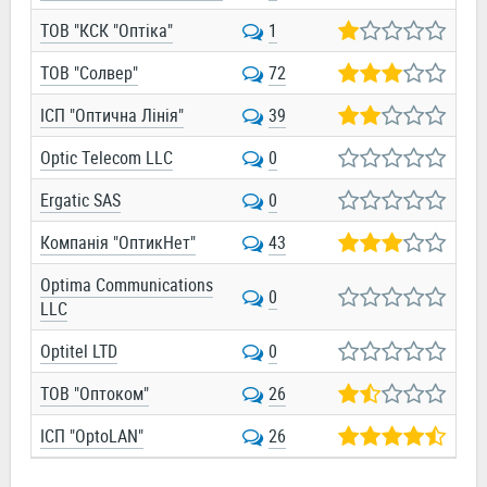
ТОВ "КСК "Оптіка"
1
ТОВ "Солвер"
72
ІСП "Оптична Лінія"
39
Optic Telecom LLC
0
Ergatic SAS
0
Компанія "ОптикНет"
43
Optima Communications
0
LLC
Optitel LTD
0
ТОВ "Оптоком"
26
ІСП "OptoLAN"
26