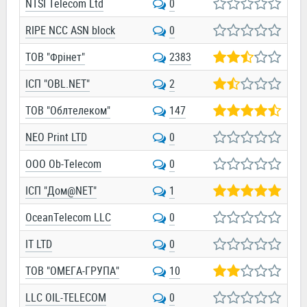
NTSI Telecom Ltd
0
RIPE NCC ASN block
0
ТОВ "Фрінет"
2383
ІСП "OBL.NET"
2
ТОВ "Облтелеком"
147
NEO Print LTD
0
OOO Ob-Telecom
0
ІСП "Дом@NET"
1
OceanTelecom LLC
0
IT LTD
0
ТОВ "ОМЕГА-ГРУПА"
10
LLC OIL-TELECOM
0