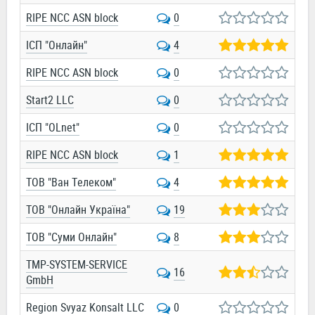
RIPE NCC ASN block
0
ІСП "Онлайн"
4
RIPE NCC ASN block
0
Start2 LLC
0
ІСП "OLnet"
0
RIPE NCC ASN block
1
ТОВ "Ван Телеком"
4
ТОВ "Онлайн Україна"
19
ТОВ "Суми Онлайн"
8
TMP-SYSTEM-SERVICE
16
GmbH
Region Svyaz Konsalt LLC
0