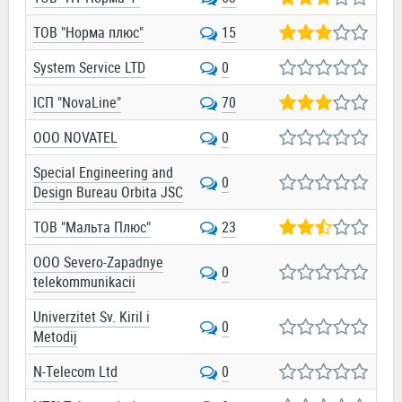
ТОВ "Норма плюс"
15
System Service LTD
0
ІСП "NovaLine"
70
OOO NOVATEL
0
Special Engineering and
0
Design Bureau Orbita JSC
ТОВ "Мальта Плюс"
23
OOO Severo-Zapadnye
0
telekommunikacii
Univerzitet Sv. Kiril i
0
Metodij
N-Telecom Ltd
0