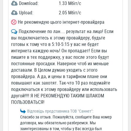
Download:
1.33 Мбіт/c
Upload:
2.05 Мбіт/c
Не рекомендую цього інтернет-провайдера
Подключение по лан.... результат на лицо! Если
вы подключаетесь к этому провайдеру, будьте
готовы к тому что в 5:10-5:15 у вас не будет
интернета каждую ночь! Он пропадает! Если вы
пишите в тех поддержку, у вас после этого будут
постоянные просадки. Наверное чтоб их меньше
доставали. В Целом думаю уходить с этого
провайдера. А да, и цены в тарифном плане они
повышают как захотят. Так-что 10 раз подумайте
подключаться к этому провайдеру или использовать
другой!!!! Я НЕ РЕКОМЕНДУЮ ТАКИМ ШЛАКОМ
ПОЛЬЗОВАТЬСЯ!
Відповідь представника ТОВ "Саннет":
Спасибо за отзыв. Пожалуйста, сообщите Ваш номер
договора, мы обязательно разберемся. Мы
заинтересованы в том, чтобы у Вас всегда был