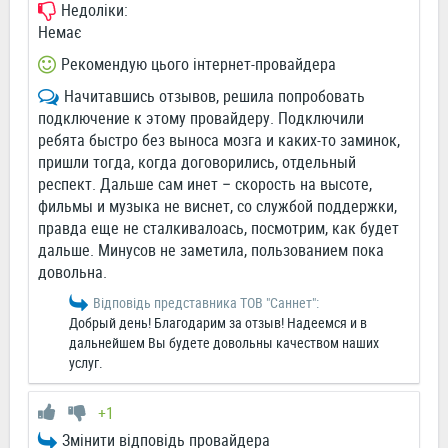
Недоліки:
Немає
Рекомендую цього інтернет-провайдера
Начитавшись отзывов, решила попробовать
подключение к этому провайдеру. Подключили
ребята быстро без выноса мозга и каких-то заминок,
пришли тогда, когда договорились, отдельный
респект. Дальше сам инет – скорость на высоте,
фильмы и музыка не виснет, со службой поддержки,
правда еще не сталкивалоась, посмотрим, как будет
дальше. Минусов не заметила, пользованием пока
довольна.
Відповідь представника ТОВ "Саннет":
Добрый день! Благодарим за отзыв! Надеемся и в
дальнейшем Вы будете довольны качеством наших
услуг.
+1
Змінити відповідь провайдера