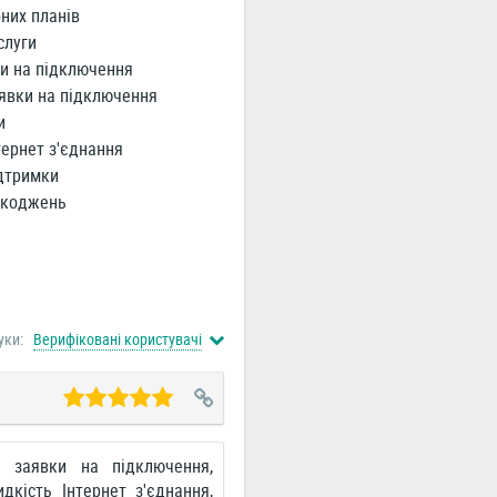
них планів
слуги
и на підключення
явки на підключення
и
ернет з'єднання
дтримки
шкоджень
уки:
Верифіковані користувачі
а заявки на підключення,
дкість Інтернет з'єднання,