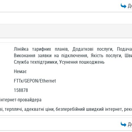
Д
Лінійка тарифних планів, Додаткові послуги, Подач
Виконання заявки на підключення, Якість послуги, Шви
Служба техпідтримки, Усунення пошкоджень
Немає
FTTx/GEPON/Ethernet
158878
інтернет-провайдера
ві, терплячі, адекватні ціни, безперебійний швидкий інтернет, р
Д