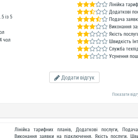
Лінійка тариф
Додаткові по
.5
із
5
Подача заявк
Виконання за
ол
Якість послуг
4 чол
Швидкість Інт
Служба техпі
Усунення по
Додати відгук
Показати відг
Лінійка тарифних планів, Додаткові послуги, Подач
Виконання заявки на підключення, Якість послуги, Шви