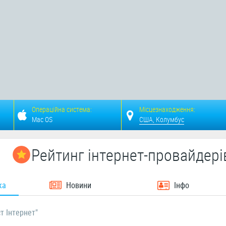
Операційна система:
Місцезнаходження:
Mac OS
США, Колумбус
Рейтинг інтернет-провайдері
ка
Новини
Інфо
т Інтернет"