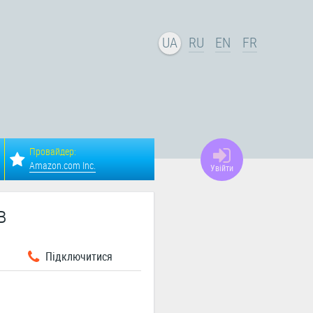
UA
RU
EN
FR
Провайдер:
Amazon.com Inc.
Увійти
в
Підключитися