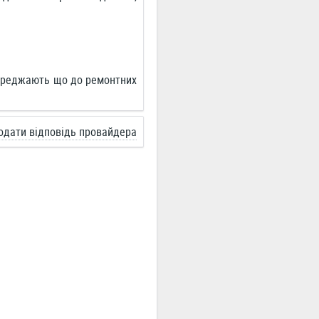
переджають що до ремонтних
одати відповідь провайдера