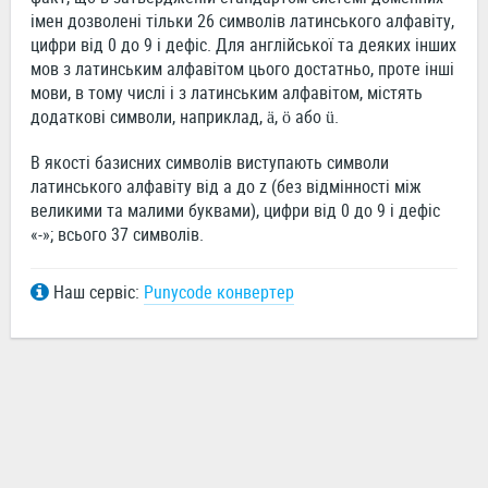
імен дозволені тільки 26 символів латинського алфавіту,
цифри від 0 до 9 і дефіс. Для англійської та деяких інших
мов з латинським алфавітом цього достатньо, проте інші
мови, в тому числі і з латинським алфавітом, містять
додаткові символи, наприклад, ä, ö або ü.
В якості базисних символів виступають символи
латинського алфавіту від a до z (без відмінності між
великими та малими буквами), цифри від 0 до 9 і дефіс
«-»; всього 37 символів.
Наш сервіс:
Punycode конвертер