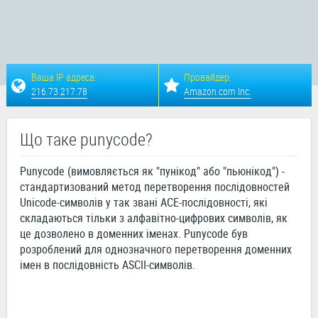
Ваша IP адреса:
Провайдер:
216.73.217.78
Amazon.com Inc.
Що таке punycode?
Punycode (вимовляється як "пунікод" або "пьюнікод") -
стандартизований метод перетворення послідовностей
Unicode-символів у так звані ACE-послідовності, які
складаються тільки з алфавітно-цифрових символів, як
це дозволено в доменних іменах. Punycode був
розроблений для однозначного перетворення доменних
імен в послідовність ASCII-символів.