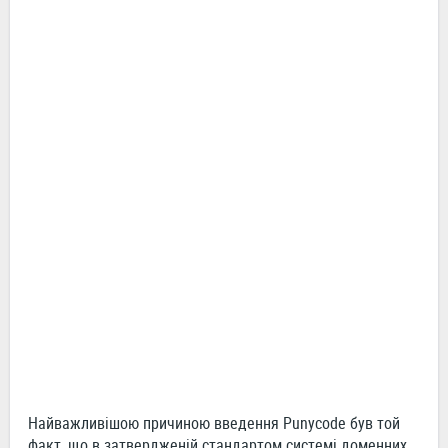
Найважливішою причиною введення Punycode був той
факт, що в затвердженій стандартом системі доменних