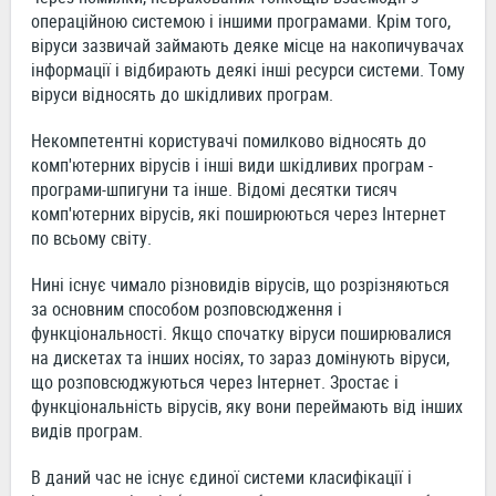
операційною системою і іншими програмами. Крім того,
віруси зазвичай займають деяке місце на накопичувачах
інформації і відбирають деякі інші ресурси системи. Тому
віруси відносять до шкідливих програм.
Некомпетентні користувачі помилково відносять до
комп'ютерних вірусів і інші види шкідливих програм -
програми-шпигуни та інше. Відомі десятки тисяч
комп'ютерних вірусів, які поширюються через Інтернет
по всьому світу.
Нині існує чимало різновидів вірусів, що розрізняються
за основним способом розповсюдження і
функціональності. Якщо спочатку віруси поширювалися
на дискетах та інших носіях, то зараз домінують віруси,
що розповсюджуються через Інтернет. Зростає і
функціональність вірусів, яку вони переймають від інших
видів програм.
В даний час не існує єдиної системи класифікації і