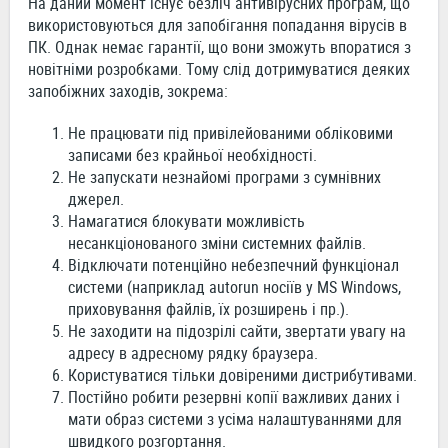
На даний момент існує безліч антивірусних програм, що
використовуються для запобігання попадання вірусів в
ПК. Однак немає гарантії, що вони зможуть впоратися з
новітніми розробками. Тому слід дотримуватися деяких
запобіжних заходів, зокрема:
Не працювати під привілейованими обліковими
записами без крайньої необхідності.
Не запускати незнайомі програми з сумнівних
джерел.
Намагатися блокувати можливість
несанкціонованого зміни системних файлів.
Відключати потенційно небезпечний функціонал
системи (наприклад autorun носіїв у MS Windows,
приховування файлів, їх розширень і пр.).
Не заходити на підозрілі сайти, звертати увагу на
адресу в адресному рядку браузера.
Користуватися тільки довіреними дистрибутивами.
Постійно робити резервні копії важливих даних і
мати образ системи з усіма налаштуваннями для
швидкого розгортання.