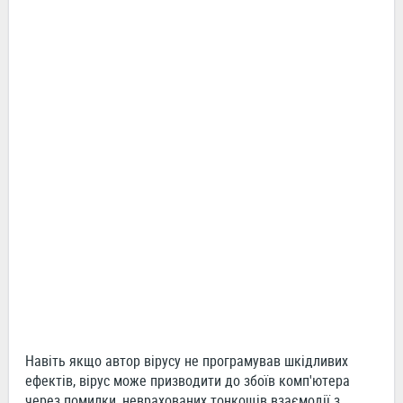
Навіть якщо автор вірусу не програмував шкідливих
ефектів, вірус може призводити до збоїв комп'ютера
через помилки, неврахованих тонкощів взаємодії з