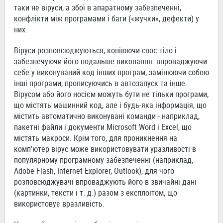
таки не віруси, а збої в апаратному забезпеченні,
конфлікти між програмами і баги («жучки», дефекти) у
них.
Віруси розповсюджуються, копіюючи своє тіло і
забезпечуючи його подальше виконання: впроваджуючи
себе у виконуваний код інших програм, замінюючи собою
інші програми, прописуючись в автозапуск та інше.
Вірусом або його носієм можуть бути не тільки програми,
що містять машинний код, але і будь-яка інформація, що
містить автоматично виконувані команди - наприклад,
пакетні файли і документи Microsoft Word і Excel, що
містять макроси. Крім того, для проникнення на
комп'ютер вірус може використовувати уразливості в
популярному програмному забезпеченні (наприклад,
Adobe Flash, Internet Explorer, Outlook), для чого
розповсюджувачі впроваджують його в звичайні дані
(картинки, тексти і т. д.) разом з експлоїтом, що
використовує вразливість.