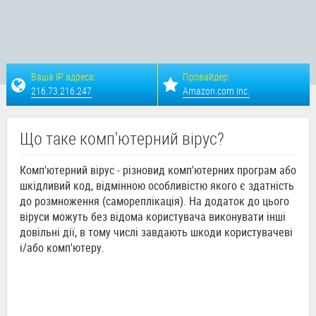
Ваша IP адреса:
Провайдер:
216.73.216.247
Amazon.com Inc.
Що таке комп'ютерний вірус?
Комп'ютерний вірус - різновид комп'ютерних програм або
шкідливий код, відмінною особливістю якого є здатність
до розмноження (самореплікація). На додаток до цього
віруси можуть без відома користувача виконувати інші
довільні дії, в тому числі завдають шкоди користувачеві
і/або комп'ютеру.