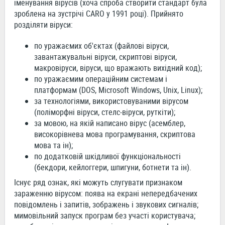
іменування вірусів (хоча спроба створити стандарт була
зроблена на зустрічі CARO у 1991 році). Прийнято
розділяти віруси:
по уражаємих об'єктах (файлові віруси,
завантажувальні віруси, скриптові віруси,
макровіруси, віруси, що вражають вихідний код);
по уражаємим операційним системам і
платформам (DOS, Microsoft Windows, Unix, Linux);
за технологіями, використовуваними вірусом
(поліморфні віруси, стелс-віруси, руткіти);
за мовою, на якій написано вірус (асемблер,
високорівнева мова програмування, скриптова
мова та ін);
по додатковій шкідливої ​​функціональності
(бекдори, кейлоггери, шпигуни, ботнети та ін).
Існує ряд ознак, які можуть слугувати признаком
зараженню вірусом: поява на екрані непередбачених
повідомлень і запитів, зображень і звукових сигналів;
мимовільний запуск програм без участі користувача;