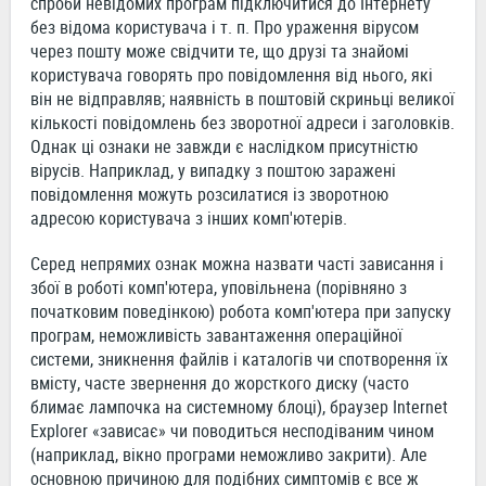
спроби невідомих програм підключитися до Інтернету
без відома користувача і т. п. Про ураження вірусом
через пошту може свідчити те, що друзі та знайомі
користувача говорять про повідомлення від нього, які
він не відправляв; наявність в поштовій скриньці великої
кількості повідомлень без зворотної адреси і заголовків.
Однак ці ознаки не завжди є наслідком присутністю
вірусів. Наприклад, у випадку з поштою заражені
повідомлення можуть розсилатися із зворотною
адресою користувача з інших комп'ютерів.
Серед непрямих ознак можна назвати часті зависання і
збої в роботі комп'ютера, уповільнена (порівняно з
початковим поведінкою) робота комп'ютера при запуску
програм, неможливість завантаження операційної
системи, зникнення файлів і каталогів чи спотворення їх
вмісту, часте звернення до жорсткого диску (часто
блимає лампочка на системному блоці), браузер Internet
Explorer «зависає» чи поводиться несподіваним чином
(наприклад, вікно програми неможливо закрити). Але
основною причиною для подібних симптомів є все ж