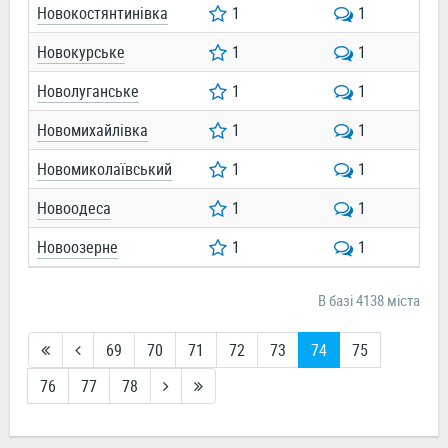
Новокостянтинівка
1
1
Новокурське
1
1
Новолуганське
1
1
Новомихайлівка
1
1
Новомиколаївський
1
1
Новоодеса
1
1
Новоозерне
1
1
В базі 4138 міста
69
70
71
72
73
74
75
76
77
78