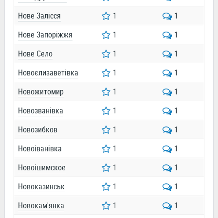
Нове Залісся
1
1
Нове Запоріжжя
1
1
Нове Село
1
1
Новоєлизаветівка
1
1
Новожитомир
1
1
Новозванівка
1
1
Новозибков
1
1
Новоіванівка
1
1
Новоішимское
1
1
Новоказинськ
1
1
Новокам'янка
1
1