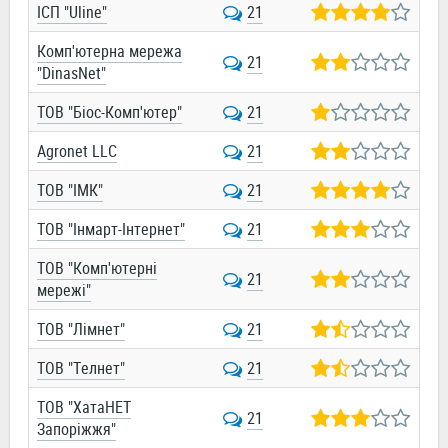
ІСП "Uline"
21
Комп'ютерна мережа
21
"DinasNet"
ТОВ "Біос-Комп'ютер"
21
Agronet LLC
21
ТОВ "ІМК"
21
ТОВ "Інмарт-Інтернет"
21
ТОВ "Комп'ютерні
21
мережі"
ТОВ "Лімнет"
21
ТОВ "Телнет"
21
ТОВ "ХатаНЕТ
21
Запоріжжя"