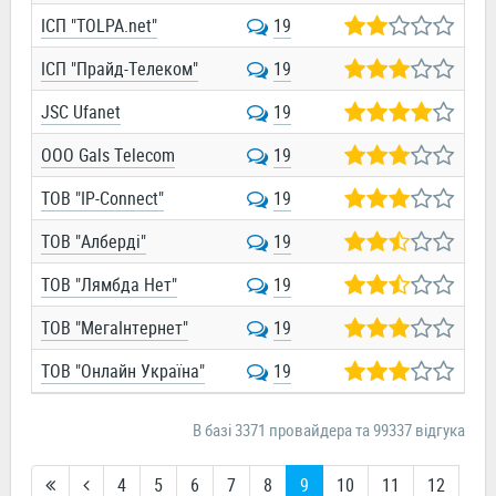
ІСП "TOLPA.net"
19
ІСП "Прайд-Телеком"
19
JSC Ufanet
19
OOO Gals Telecom
19
ТОВ "IP-Connect"
19
ТОВ "Алберді"
19
ТОВ "Лямбда Нет"
19
ТОВ "МегаІнтернет"
19
ТОВ "Онлайн Україна"
19
В базі 3371 провайдера та 99337 відгука
4
5
6
7
8
9
10
11
12