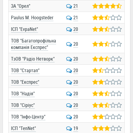
ЗА "Орел"
21
Paulus M. Hoogsteder
21
ІСП "EvpaNet"
20
ТОВ "Багатопрофільна
20
компанія Експрес"
ТзОВ "Радіо Нетворк"
20
ТОВ "Стартап"
20
ТОВ "Експрес"
20
ТОВ "Надія"
20
ТОВ "Сіріус"
20
ТОВ "Інфо-Центр"
20
ІСП "TenNet"
19