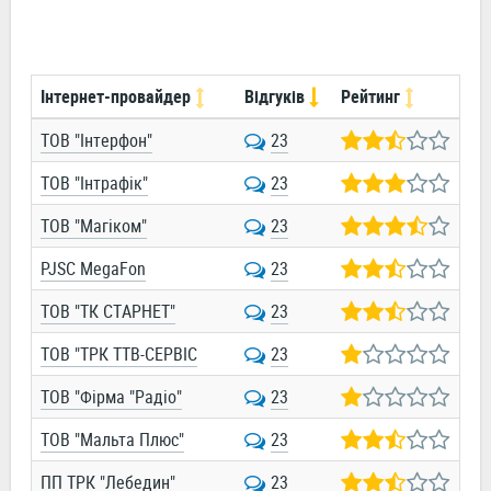
Інтернет-провайдер
Відгуків
Рейтинг
ТОВ "Інтерфон"
23
ТОВ "Інтрафік"
23
ТОВ "Магіком"
23
PJSC MegaFon
23
ТОВ "ТК СТАРНЕТ"
23
ТОВ "ТРК ТТВ-СЕРВІС
23
ТОВ "Фірма "Радіо"
23
ТОВ "Мальта Плюс"
23
ПП ТРК "Лебедин"
23