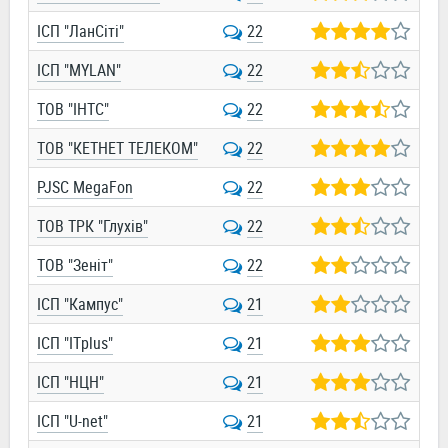
ІСП "ЛанСіті"
22
ІСП "MYLAN"
22
ТОВ "ІНТС"
22
ТОВ "КЕТНЕТ ТЕЛЕКОМ"
22
PJSC MegaFon
22
ТОВ ТРК "Глухів"
22
ТОВ "Зеніт"
22
ІСП "Кампус"
21
ІСП "ITplus"
21
ІСП "НЦН"
21
ІСП "U-net"
21