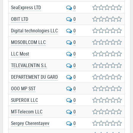
SeaExpress LTD
0
OBIT LTD
0
Digital technologies LLC
0
MOSOBLCOM LLC
0
LLC Most
0
TELEVALENTIN S.L
0
DEPARTEMENT DU GARD
0
OOO MP SST
0
SUPEROX LLC
0
MT-Telecom LLC
0
Sergey Cherentayev
0