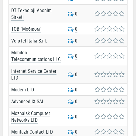
DT Teknoloji Anonim
0
Sirketi
ТОВ "Мобіком"
0
VoipTel Italia S.r.l.
0
Mobilon
0
Telecommunications LLC
Internet Service Center
0
LTD
Modem LTD
0
Advanced IX SAL
0
Mozhaisk Computer
0
Networks LTD
Montazh Contact LTD
0