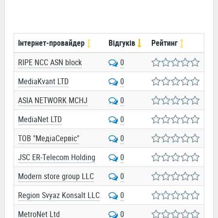
Інтернет-провайдер
Відгуків
Рейтинг
RIPE NCC ASN block
0
MediaKvant LTD
0
ASIA NETWORK MCHJ
0
MediaNet LTD
0
ТОВ "МедіаСервіс"
0
JSC ER-Telecom Holding
0
Modern store group LLC
0
Region Svyaz Konsalt LLC
0
MetroNet Ltd
0