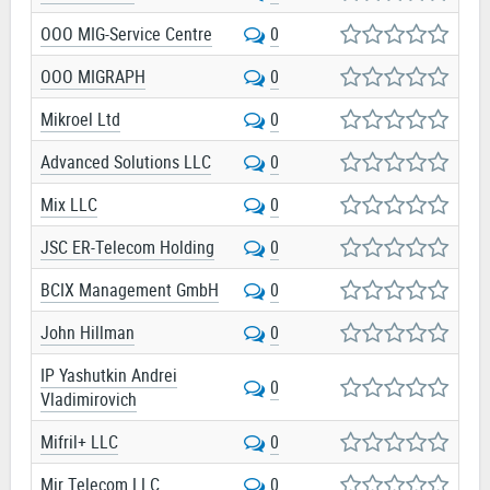
OOO MIG-Service Centre
0
OOO MIGRAPH
0
Mikroel Ltd
0
Advanced Solutions LLC
0
Mix LLC
0
JSC ER-Telecom Holding
0
BCIX Management GmbH
0
John Hillman
0
IP Yashutkin Andrei
0
Vladimirovich
Mifril+ LLC
0
Mir Telecom LLC
0