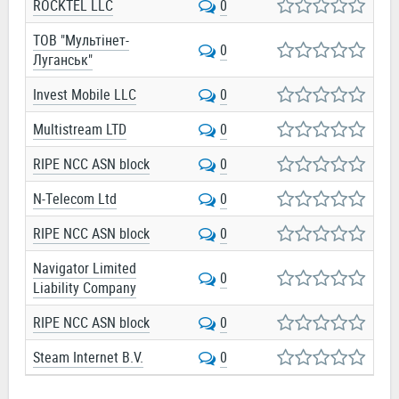
ROCKTEL LLC
0
ТОВ "Мультінет-
0
Луганськ"
Invest Mobile LLC
0
Multistream LTD
0
RIPE NCC ASN block
0
N-Telecom Ltd
0
RIPE NCC ASN block
0
Navigator Limited
0
Liability Company
RIPE NCC ASN block
0
Steam Internet B.V.
0