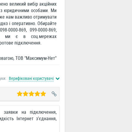
рено великий вибір акційних
і з юридичними особами. Ми
Адже нам важливо отримувати
идко і оперативно. Обирайте
98-0000-869, 099-0000-869;
 ми є в соц.мережах
дротове підключення.
овагою, ТОВ "Максимум-Нет"
уки:
Верифіковані користувачі
а заявки на підключення,
дкість Інтернет з'єднання,