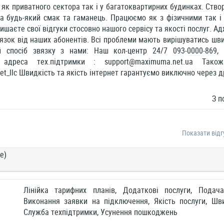
як приватного сектора так і у багатоквартирних будинках. Ство
на будь-який смак та гаманець. Працюємо як з фізичними так 
лишаєте свої відгуки стосовно нашого сервісу та якості послуг. 
'язок від наших абонентів. Всі проблеми мають вирішуватись шв
й спосіб звязку з нами: Наш кол-центр 24/7 093-0000-869, 0
а адреса тех.підтримки :
support@maximuma.net.ua
Також
_llc Швидкість та якість інтернет гарантуємо виключно через 
З п
Показати відг
е)
Лінійка тарифних планів, Додаткові послуги, Подач
Виконання заявки на підключення, Якість послуги, Шви
Служба техпідтримки, Усунення пошкоджень