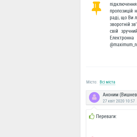
підключення 
пропозицій 
раді, що Ви 
зворотній зв
свій зручни
Електронн
@maximum_net
Місто:
Всі міста
Аноним (Вишнев
27 квіт 2020 10:57
Переваги: