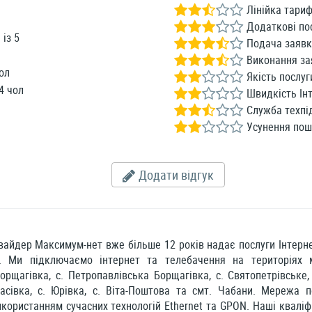
Лінійка тариф
Додаткові по
3
із
5
Подача заявк
Виконання за
ол
Якість послуг
4 чол
Швидкість Інт
Служба техпі
Усунення по
Додати відгук
вайдер Максимум-нет вже більше 12 років надає послуги Інтерн
. Ми підключаємо інтернет та телебачення на територіях м
орщагівка, с. Петропавлівська Борщагівка, с. Святопетрівське, 
расівка, с. Юрівка, с. Віта-Поштова та смт. Чабани. Мережа
користанням сучасних технологій Ethernet та GPON. Наші квалі