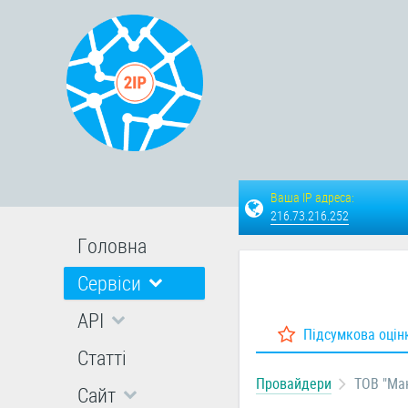
Ваша IP адреса:
216.73.216.252
Головна
Сервіси
API
Підсумкова оцін
Статті
Провайдери
ТОВ "Ма
Сайт