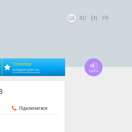
UA
RU
EN
FR
Провайдер:
Amazon.com Inc.
Увійти
в
Підключитися