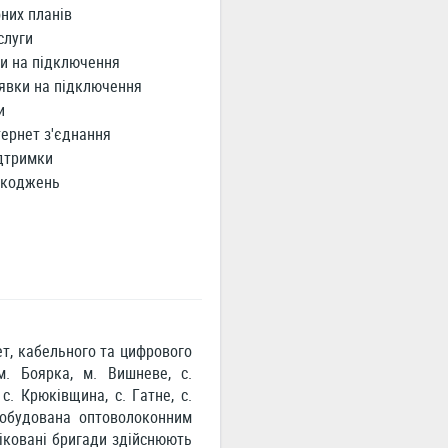
них планів
слуги
и на підключення
явки на підключення
и
ернет з'єднання
дтримки
шкоджень
ет, кабельного та цифрового
. Боярка, м. Вишневе, с.
с. Крюківщина, с. Гатне, с.
 побудована оптоволоконним
фіковані бригади здійснюють