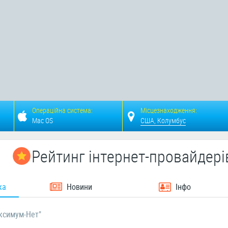
Операційна система:
Місцезнаходження:
Mac OS
США, Колумбус
Рейтинг інтернет-провайдері
ка
Новини
Інфо
ксимум-Нет"