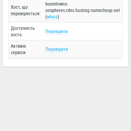
boomtowns-
18-
Хост, що
oospheres.rdns.hosting.namecheap.net
168
перевіряється:
(
whois
)
(
wh
Доступність
Перевірити
Пе
хоста:
Активні
Перевірити
Пе
сервіси: