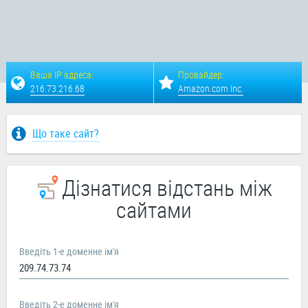
Ваша IP адреса:
Провайдер:
216.73.216.68
Amazon.com Inc.
Що таке сайт?
Дізнатися відстань між
сайтами
Введіть 1-e доменне ім'я
Введіть 2-e доменне ім'я