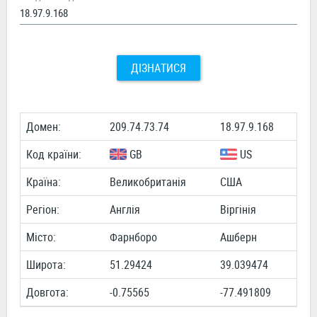
ДІЗНАТИСЯ
Домен:
209.74.73.74
18.97.9.168
Код країни:
GB
US
Країна:
Великобританія
США
Регіон:
Англія
Віргінія
Місто:
Фарнборо
Ашберн
Широта:
51.29424
39.039474
Довгота:
-0.75565
-77.491809