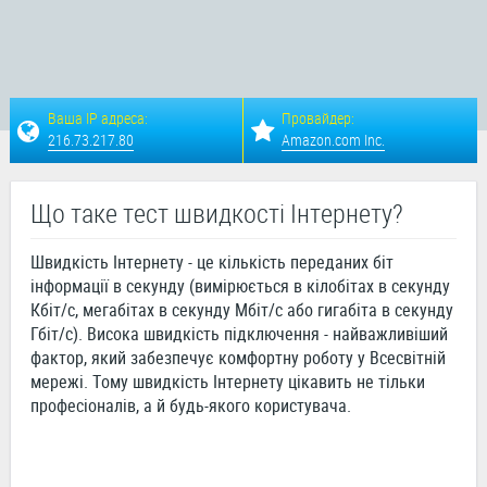
Ваша IP адреса:
Провайдер:
216.73.217.80
Amazon.com Inc.
Що таке тест швидкості Інтернету?
Швидкість Інтернету - це кількість переданих біт
інформації в секунду (вимірюється в кілобітах в секунду
Кбіт/с, мегабітах в секунду Мбіт/с або гигабіта в секунду
Гбіт/с). Висока швидкість підключення - найважливіший
фактор, який забезпечує комфортну роботу у Всесвітній
мережі. Тому швидкість Інтернету цікавить не тільки
професіоналів, а й будь-якого користувача.