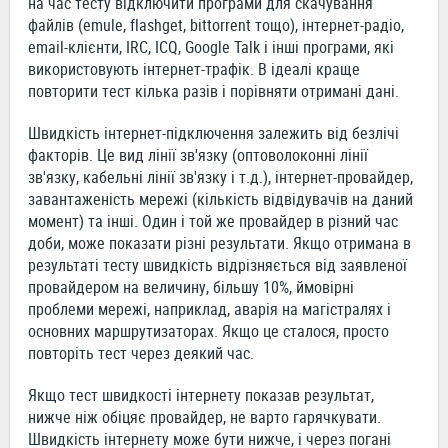
на час тесту відключити програми для скачування
файлів (emule, flashget, bittorrent тощо), інтернет-радіо,
email-клієнти, IRC, ICQ, Google Talk і інші програми, які
використовують інтернет-трафік. В ідеалі краще
повторити тест кілька разів і порівняти отримані дані.
Швидкість інтернет-підключення залежить від безлічі
факторів. Це вид лінії зв'язку (оптоволоконні лінії
зв'язку, кабельні лінії зв'язку і т.д.), інтернет-провайдер,
завантаженість мережі (кількість відвідувачів на даний
момент) та інші. Один і той же провайдер в різний час
доби, може показати різні результати. Якщо отримана в
результаті тесту швидкість відрізняється від заявленої
провайдером на величину, більшу 10%, ймовірні
проблеми мережі, наприклад, аварія на магістралях і
основних маршрутизаторах. Якщо це сталося, просто
повторіть тест через деякий час.
Якщо тест швидкості інтернету показав результат,
нижче ніж обіцяє провайдер, не варто гарячкувати.
Швидкість інтернету може бути нижче, і через погані