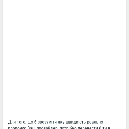
Для того, що б зрозуміти яку швидкість реально
пропонує Ваш провайдер, потрібно перевести біти в