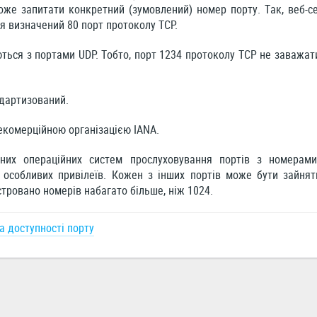
оже запитати конкретний (зумовлений) номер порту. Так, веб-с
я визначений 80 порт протоколу TCP.
ться з портами UDP. Тобто, порт 1234 протоколу TCP не заважат
ндартизований.
екомерційною організацією IANA.
бних операційних систем прослуховування портів з номерам
є особливих привілеїв. Кожен з інших портів може бути зайн
тровано номерів набагато більше, ніж 1024.
а доступності порту