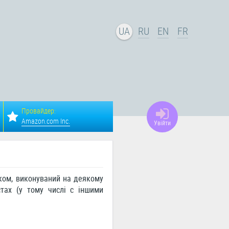
UA
RU
EN
FR
Провайдер:
Amazon.com Inc.
Увійти
ком, виконуваний на деякому
тах (у тому числі c іншими