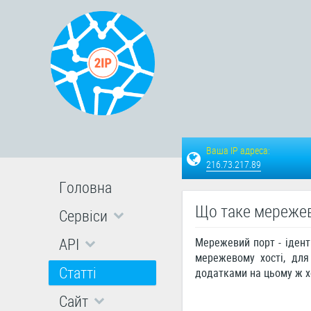
Ваша IP адреса:
216.73.217.89
Головна
Що таке мереже
Сервіси
API
Мережевий порт - ідент
мережевому хості, для
Статті
додатками на цьому ж хо
Сайт