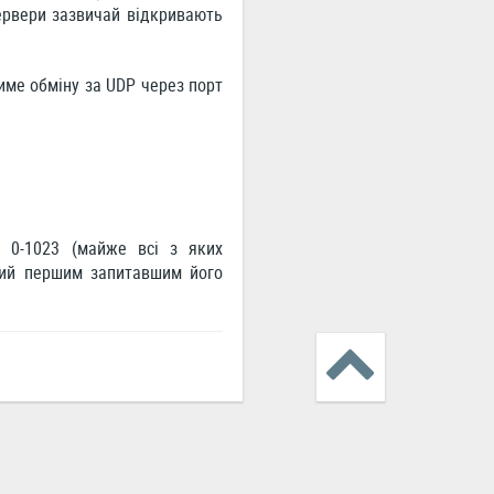
ервери зазвичай відкривають
име обміну за UDP через порт
и 0-1023 (майже всі з яких
ятий першим запитавшим його