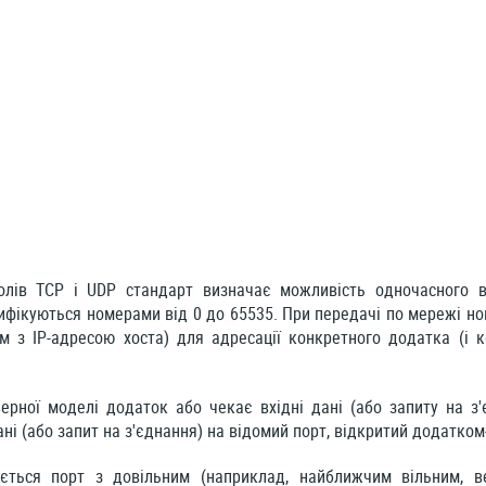
лів TCP і UDP стандарт визначає можливість одночасного в
тифікуються номерами від 0 до 65535. При передачі по мережі но
м з IP-адресою хоста) для адресації конкретного додатка (і к
верної моделі додаток або чекає вхідні дані (або запиту на з'
ані (або запит на з'єднання) на відомий порт, відкритий додатком
ється порт з довільним (наприклад, найближчим вільним, в