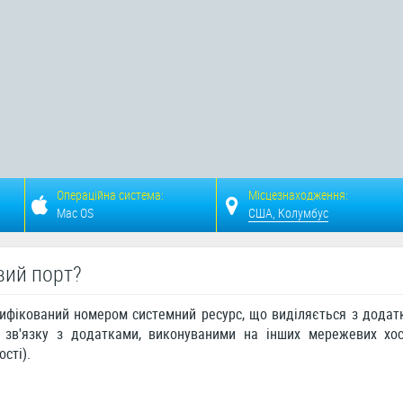
Операційна система:
Місцезнаходження:
Mac OS
США, Колумбус
вий порт?
ифікований номером системний ресурс, що виділяється з додат
 зв'язку з додатками, виконуваними на інших мережевих хос
сті).