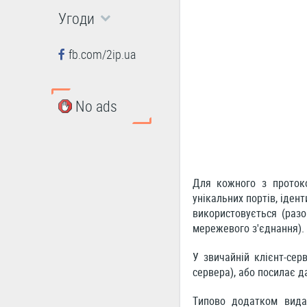
Угоди
fb.com/2ip.ua
No ads
Для кожного з протоко
унікальних портів, іден
використовується (разо
мережевого з'єднання).
У звичайній клієнт-сер
сервера), або посилає д
Типово додатком вида