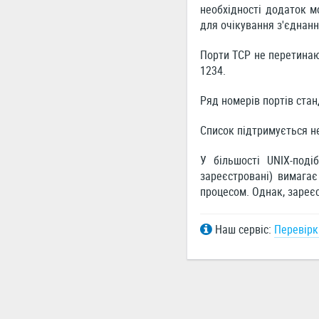
необхідності додаток м
для очікування з'єднанн
Порти TCP не перетинаю
1234.
Ряд номерів портів ста
Список підтримується н
У більшості UNIX-поді
зареєстровані) вимага
процесом. Однак, зареєс
Наш сервіс:
Перевірк