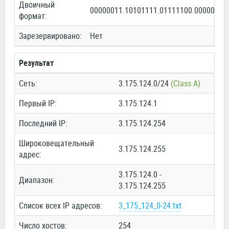
Двоичный
00000011.10101111.01111100.00000000
формат:
Зарезервировано:
Нет
Результат
Сеть:
3.175.124.0/24
(Class A)
Первый IP:
3.175.124.1
Последний IP:
3.175.124.254
Широковещательный
3.175.124.255
адрес:
3.175.124.0 -
Диапазон:
3.175.124.255
Список всех IP адресов:
3_175_124_0-24.txt
Число хостов:
254