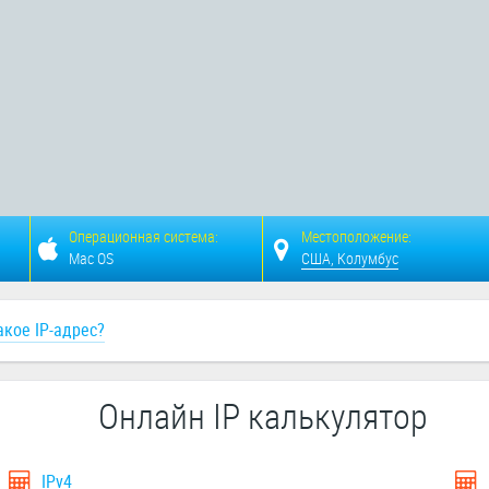
Операционная система:
Местоположение:
Mac OS
США, Колумбус
акое IP-адрес?
Онлайн IP калькулятор
IPv4