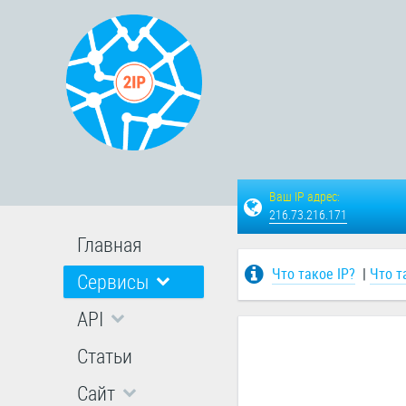
Ваш IP адрес:
216.73.216.171
Главная
Что такое IP?
|
Что т
Сервисы
API
Статьи
Сайт