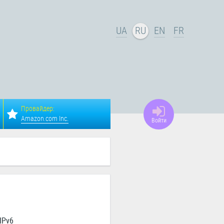
UA
RU
EN
FR
Провайдер:
Amazon.com Inc.
Войти
IPv6