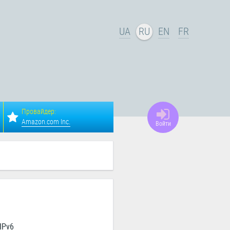
UA
RU
EN
FR
Провайдер:
Amazon.com Inc.
Войти
IPv6