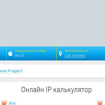
Операционная система:
Местоположение:
Mac OS
США, Колумбус
акое IP-адрес?
Онлайн IP калькулятор
IPv4