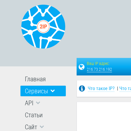
Ваш IP адрес:
216.73.216.192
Главная
Что такое IP?
|
Что т
Сервисы
API
Статьи
Сайт