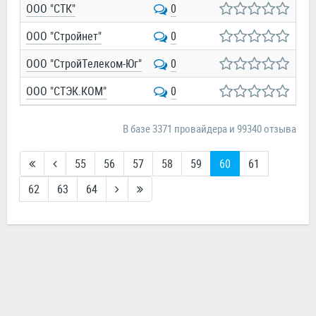
ООО "СТК"
0
ООО "Стройнет"
0
ООО "СтройТелеком-Юг"
0
ООО "СТЭК.КОМ"
0
В базе 3371 провайдера и 99340 отзыва
55
56
57
58
59
60
61
62
63
64