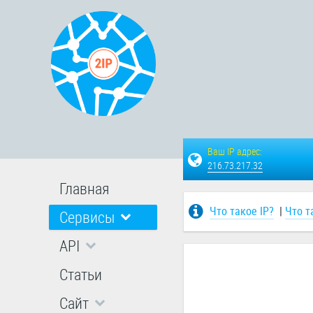
Ваш IP адрес:
216.73.217.32
Главная
Что такое IP?
|
Что т
Сервисы
API
Статьи
Сайт