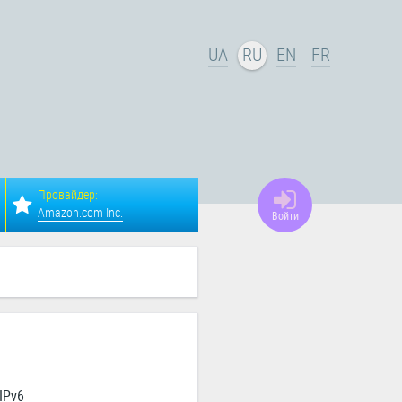
UA
RU
EN
FR
Провайдер:
Amazon.com Inc.
Войти
IPv6