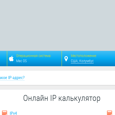
Операционная система:
Местоположение:
Mac OS
США, Колумбус
акое IP-адрес?
Онлайн IP калькулятор
IPv4