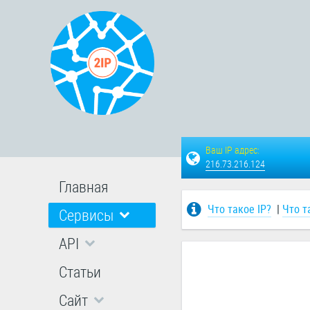
Ваш IP адрес:
216.73.216.124
Главная
Что такое IP?
|
Что т
Сервисы
API
Статьи
Сайт