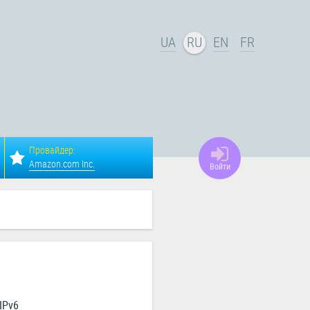
UA
RU
EN
FR
Провайдер:
Amazon.com Inc.
Войти
IPv6