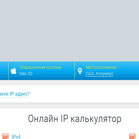
Операционная система:
Местоположение:
Mac OS
США, Колумбус
акое IP-адрес?
Онлайн IP калькулятор
IPv4