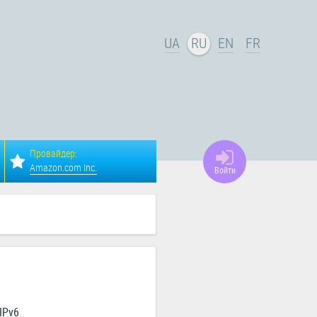
UA
RU
EN
FR
Провайдер:
Amazon.com Inc.
Войти
IPv6