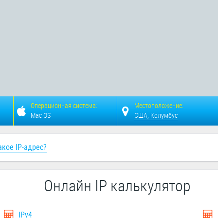
Операционная система:
Местоположение:
Mac OS
США, Колумбус
акое IP-адрес?
Онлайн IP калькулятор
IPv4