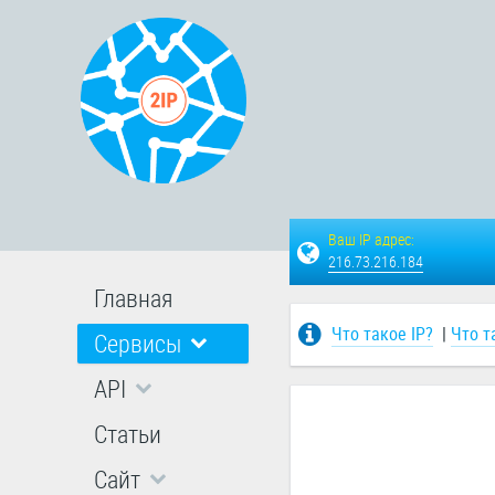
Ваш IP адрес:
216.73.216.184
Главная
Что такое IP?
|
Что т
Сервисы
API
Статьи
Сайт