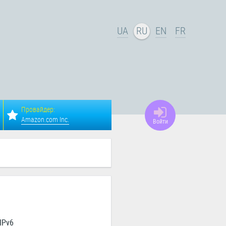
UA
RU
EN
FR
Провайдер:
Amazon.com Inc.
Войти
IPv6