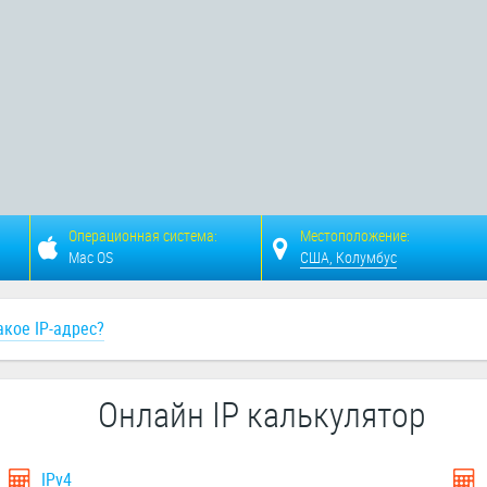
Операционная система:
Местоположение:
Mac OS
США, Колумбус
акое IP-адрес?
Онлайн IP калькулятор
IPv4