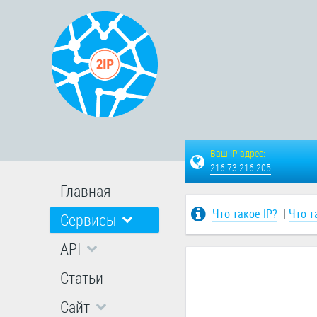
Ваш IP адрес:
216.73.216.205
Главная
Что такое IP?
|
Что т
Сервисы
API
Статьи
Сайт