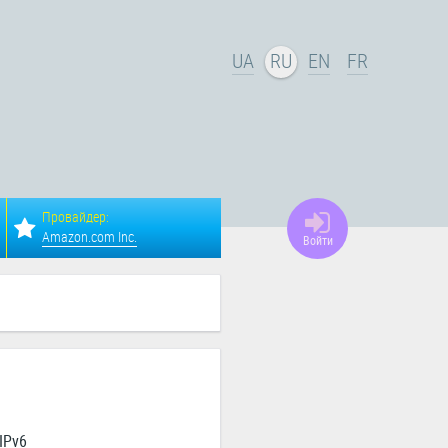
UA
RU
EN
FR
Провайдер:
Amazon.com Inc.
Войти
IPv6