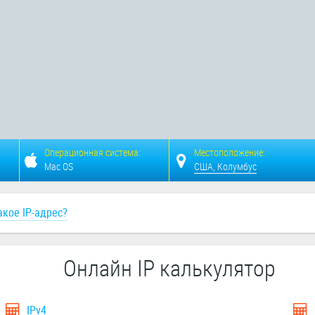
Операционная система:
Местоположение:
Mac OS
США, Колумбус
акое IP-адрес?
Онлайн IP калькулятор
IPv4