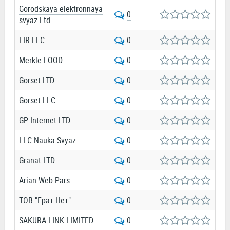
Gorodskaya elektronnaya
0
svyaz Ltd
LIR LLC
0
Merkle EOOD
0
Gorset LTD
0
Gorset LLC
0
GP Internet LTD
0
LLC Nauka-Svyaz
0
Granat LTD
0
Arian Web Pars
0
ТОВ "Грат Нет"
0
SAKURA LINK LIMITED
0