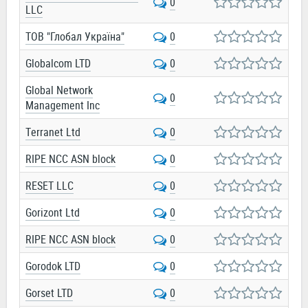
0
LLC
ТОВ "Глобал Україна"
0
Globalcom LTD
0
Global Network
0
Management Inc
Terranet Ltd
0
RIPE NCC ASN block
0
RESET LLC
0
Gorizont Ltd
0
RIPE NCC ASN block
0
Gorodok LTD
0
Gorset LTD
0