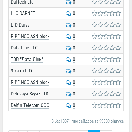
DalTech Ltd
0
LLC DARNET
0
LTD Darya
0
RIPE NCC ASN block
0
Data-Line LLC
0
ТОВ "Дата-Лінк"
0
9-ka.ru LTD
0
RIPE NCC ASN block
0
Delovaya Svyaz LTD
0
Delfin Telecom OOO
0
В базі 3371 провайдера та 99339 відгука