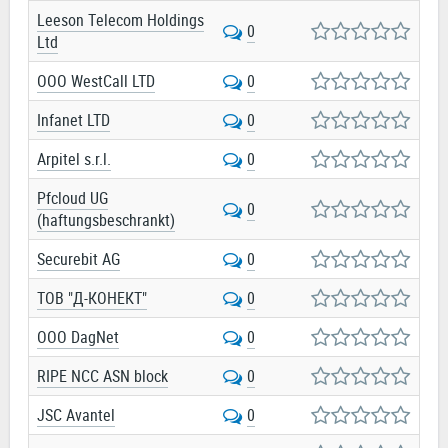
Leeson Telecom Holdings
0
Ltd
OOO WestCall LTD
0
Infanet LTD
0
Arpitel s.r.l.
0
Pfcloud UG
0
(haftungsbeschrankt)
Securebit AG
0
ТОВ "Д-КОНЕКТ"
0
OOO DagNet
0
RIPE NCC ASN block
0
JSC Avantel
0