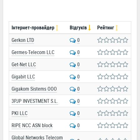
Інтернет-провайдер
Відгуків
Рейтинг
Gerkon LTD
0
Germes-Telecom LLC
0
Get-Net LLC
0
Gigabit LLC
0
Gigakom Sistems OOO
0
3PJP INVESTMENT S.L.
0
PKI LLC
0
RIPE NCC ASN block
0
Global Networks Telecom