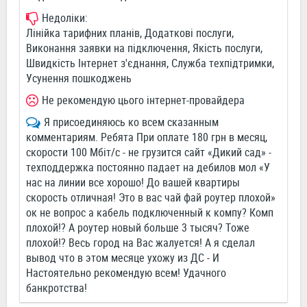
Недоліки:
Лінійка тарифних планів, Додаткові послуги,
Виконання заявки на підключення, Якість послуги,
Швидкість Інтернет з'єднання, Служба техпідтримки,
Усунення пошкоджень
Не рекомендую цього інтернет-провайдера
Я присоединяюсь ко всем сказанным
комментариям. Ребята При оплате 180 грн в месяц,
скорости 100 Мбіт/с - не грузится сайт «Дикий сад» -
техподдержка постоянно падает на дебилов мол «У
нас на линии все хорошо! До вашей квартиры
скорость отличная! Это в вас чай фай роутер плохой»
ок не вопрос а кабель подключенный к компу? Комп
плохой!? А роутер новый больше 3 тысяч? Тоже
плохой!? Весь город на Вас жалуется! А я сделал
вывод что в этом месяце ухожу из ДС - И
Настоятельно рекомендую всем! Удачного
банкротства!