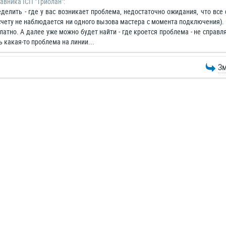
авника ІСП "Триолан":
еделить - где у вас возникает проблема, недостаточно ожидания, что все
 счету не наблюдается ни одного вызова мастера с момента подключения).
латно. А далее уже можно будет найти - где кроется проблема - не справл
ь какая-то проблема на линии...
Зм