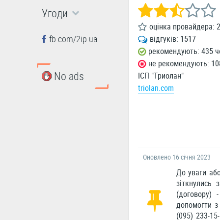
Угоди
оцінка провайдера:
2
fb.com/2ip.ua
відгуків:
1517
рекомендують: 435 ч
не рекомендують: 10
No ads
ІСП "Триолан"
triolan.com
Оновлено 16 січня 2023
До уваги або
зіткнулись 
(договору)
допомогти з
(095) 233-15-