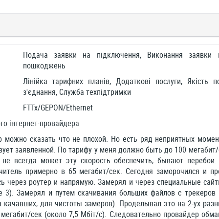
Подача заявки на підключення, Виконання заявки н
пошкоджень
Лінійка тарифних планів, Додаткові послуги, Якість п
з'єднання, Служба техпідтримки
FTTx/GEPON/Ethernet
го інтернет-провайдера
 можно сказать что не плохой. Но есть ряд неприятных момент
вует заявленной. По тарифу у меня должно быть до 100 мегабит
 не всегда может эту скорость обеспечить, бывают перебои.
читель примерно в 65 мегабит/сек. Сегодня заморочился и пр
ь через роутер и напрямую. Замерял и через специальные сайт
е 3). Замерял и путем скачивания больших файлов с трекеров
в качавших, для чистоты замеров). Проделывал это на 2-ух разн
 мегабит/сек (около 7,5 Мбіт/с). Следовательно провайдер обм