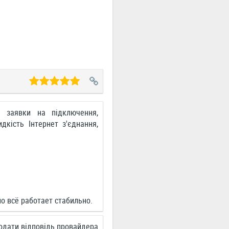
а заявки на підключення,
дкість Інтернет з'єднання,
о всё работает стабильно.
одати відповідь провайдера