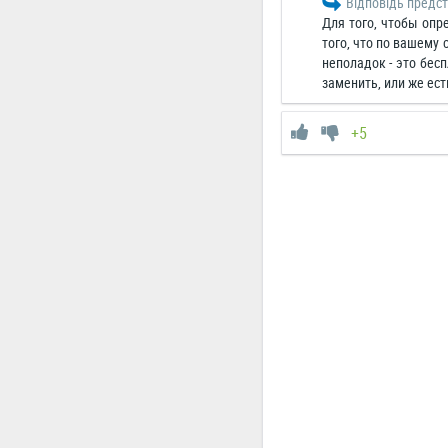
Відповідь предст
Для того, чтобы опр
того, что по вашему
неполадок - это бесп
заменить, или же ест
+5