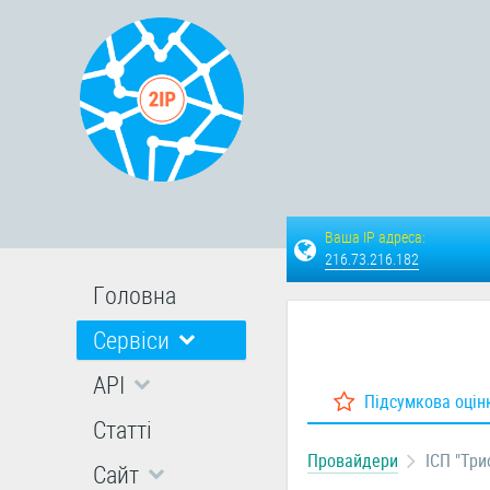
Ваша IP адреса:
216.73.216.182
Головна
Сервіси
API
Підсумкова оцін
Статті
Провайдери
ІСП "Три
Сайт