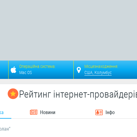
Операційна система:
Місцезнаходження:
Mac OS
США, Колумбус
Рейтинг інтернет-провайдері
ка
Новини
Інфо
олан"