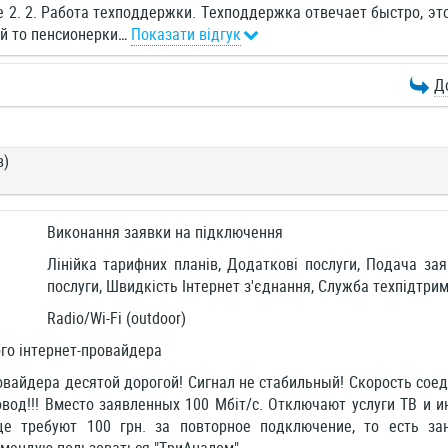
 2. 2. Работа техподдержки. Техподдержка отвечает быстро, эт
й то пенсионерки
…
Показати відгук
Д
в)
Виконання заявки на підключення
Лінійка тарифних планів, Додаткові послуги, Подача зая
послуги, Швидкість Інтернет з'єднання, Служба техпідтр
Radio/Wi-Fi (outdoor)
го інтернет-провайдера
овайдера десятой дорогой! Сигнал не стабильный! Скорость сое
овод!!! Вместо заявленных 100 Мбіт/с. Отключают услуги ТВ и 
е требуют 100 грн. за повторное подключение, то есть за