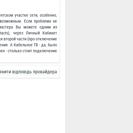
тском участке сети, особенно,
 возможным. Если проблема не
 мастера Вы можете одним из
ontacts), через Личный Кабинет
ется второй части (про отключение
ения. А Кабельное ТВ - да, было
ен - столько стоит подключение
інити відповідь провайдера