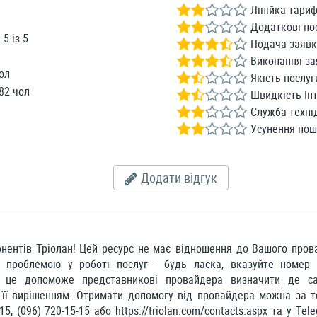
Лінійка тариф
Додаткові по
.5
із
5
Подача заявк
Виконання за
ол
Якість послуг
82 чол
Швидкість Інт
Служба техпі
Усунення по
Додати відгук
нентів Тріолан! Цей ресурс не має відношення до Вашого прова
з проблемою у роботі послуг - будь ласка, вказуйте номер
 - це допоможе представникові провайдера визначити де с
 її вирішенням. Отримати допомогу від провайдера можна за те
15, (096) 720-15-15 або https://triolan.com/contacts.aspx та у Teleg