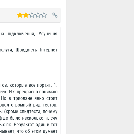
а підключення, Усунення
ослуги, Швидкість Інтернет
ов, которые все портят. 1.
/сек. И я прекрасно понимаю
 Но в триолане явно стоит
овел огромный ряд тестов.
ы (кроме спидтеста, почему
 (где было несколько тысяч
ых пк. Результат один и тот
анывает, что об этом думает