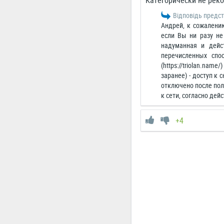
Категорически не рек
Відповідь предст
Андрей, к сожалени
если Вы ни разу не
надуманная и дейс
перечисленных спосо
(https://triolan.name
заранее) - доступ к
отключено после пол
к сети, согласно де
+4