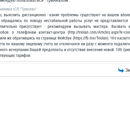
омендую пользоваться "ТриАналом".
авника ІСП "Триолан":
ю, выяснить дистанционно - какие проблемы существуют на вашем абонен
 обращались по поводу нестабильной работы услуг не представляется
твительно присутствует - рекомендуем вызывать мастера. Вызвать
бов: о телефонам контакт-центра (http://triolan.com/Articles.aspx?k=c
/) или же обратившись на странице Фейсбук (https://fb.me/Triolan). Что каса
 сети по вашему лицевому счету не отключался ни разу с момента подключ
ного исчерпания Вашей предоплаты и отсутствия внесения новой. 100 грив
йствующих тарифов.
Зм