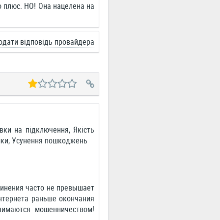
о плюс. НО! Она нацелена на
одати відповідь провайдера
вки на підключення, Якість
имки, Усунення пошкоджень
динения часто не превышает
интернета раньше окончания
нимаются мошенничеством!