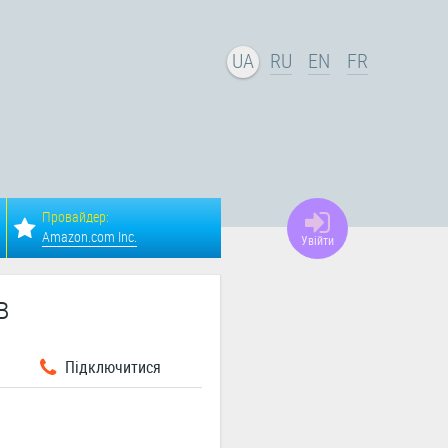
UA
RU
EN
FR
Провайдер:
Amazon.com Inc.
Увійти
в
Підключитися