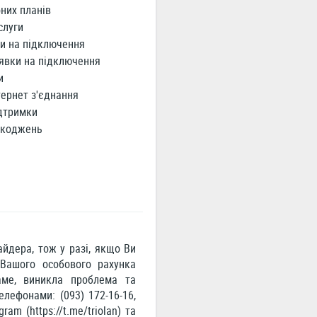
них планів
слуги
и на підключення
явки на підключення
и
ернет з'єднання
дтримки
шкоджень
йдера, тож у разі, якщо Ви
 Вашого особового рахунка
аме, виникла проблема та
лефонами: (093) 172-16-16,
ram (https://t.me/triolan) та