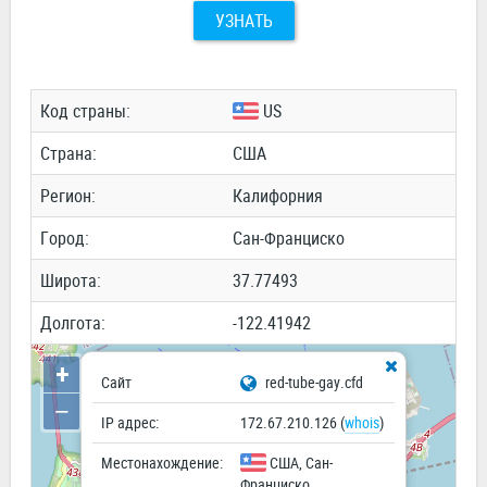
УЗНАТЬ
Код страны:
US
Cтрана:
США
Регион:
Калифорния
Город:
Сан-Франциско
Широта:
37.77493
Долгота:
-122.41942
+
Сайт
red-tube-gay.cfd
−
IP адрес:
172.67.210.126 (
whois
)
Местонахождение:
США, Сан-
Франциско