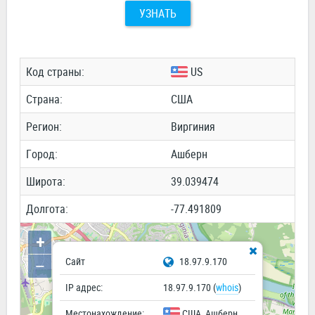
УЗНАТЬ
Код страны:
US
Cтрана:
США
Регион:
Виргиния
Город:
Ашберн
Широта:
39.039474
Долгота:
-77.491809
+
−
Сайт
18.97.9.170
IP адрес:
18.97.9.170 (
whois
)
Местонахождение:
США, Ашберн