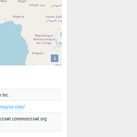
i
 Inc.
.amazon.com/
.crawl.commoncrawl.org