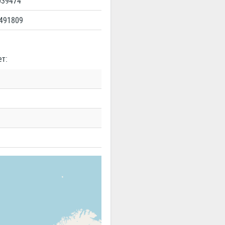
039474
.491809
ет: