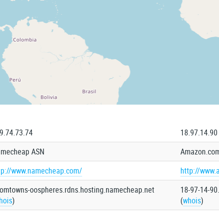
9.74.73.74
18.97.14.90
mecheap ASN
Amazon.com
tp://www.namecheap.com/
http://www
omtowns-oospheres.rdns.hosting.namecheap.net
18-97-14-90
hois
)
(
whois
)