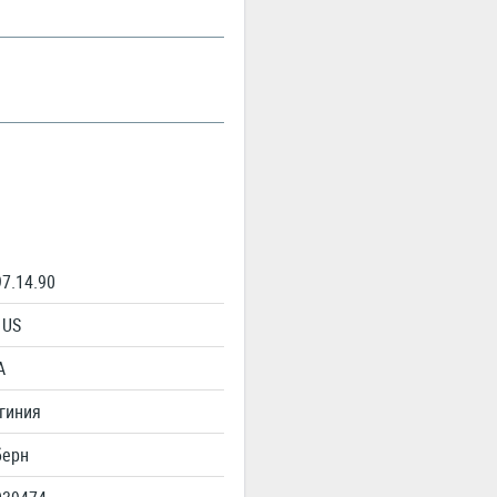
97.14.90
US
А
гиния
ерн