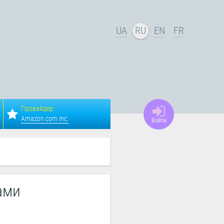
UA
RU
EN
FR
Провайдер:
Amazon.com Inc.
Войти
ами